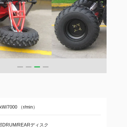
5kW/7000 （r/min）
部DRUM/REARディスク