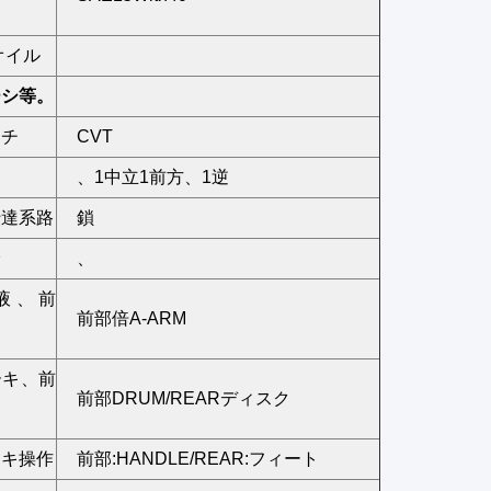
オイル
ーシ等。
ッチ
CVT
、1中立1前方、1逆
伝達系路
鎖
輪
、
液、前
前部倍A-ARM
ーキ、前
前部DRUM/REARディスク
ーキ操作
前部:HANDLE/REAR:フィート