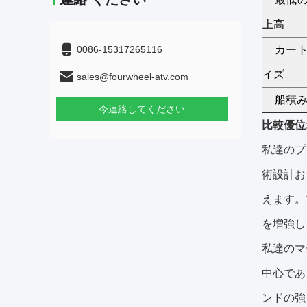
上高
0086-15317265116
カー
イズ
sales@fourwheel-atv.com
船積
今連絡してください
比較優位
私達のプ
術設計お
えます。
を増強し
私達のマ
中心であ
ンドの強