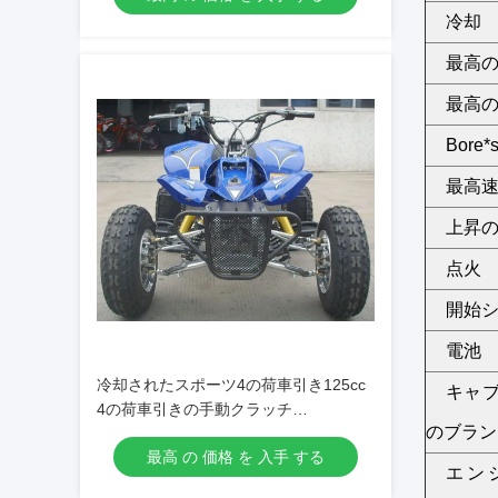
冷却
最高
最高
Bore*s
最高
上昇
点火
開始
電池
冷却されたスポーツ4の荷車引き125cc
キャ
4の荷車引きの手動クラッチ
のブラン
7.9hp/7000rpmに油をさして下さい
最高 の 価格 を 入手 する
エン