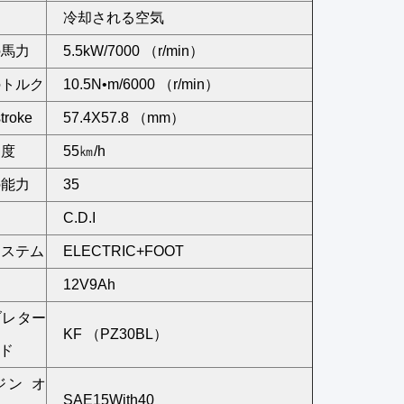
冷却される空気
の馬力
5.5kW/7000 （r/min）
のトルク
10.5N•m/6000 （r/min）
troke
57.4X57.8 （mm）
速度
55㎞/h
の能力
35
C.D.I
システム
ELECTRIC+FOOT
12V9Ah
ブレター
KF （PZ30BL）
ド
ジン オ
SAE15With40