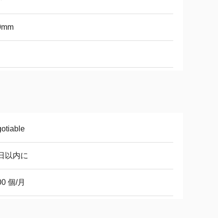
0mm
otiable
0日以内に
00 個/月