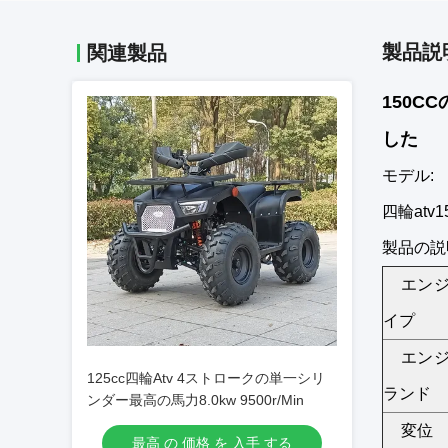
製品説
関連製品
150
した
モデル:
四輪atv15
製品の説
エン
イプ
エン
125cc四輪Atv 4ストロークの単一シリ
ランド
ンダー最高の馬力8.0kw 9500r/Min
変位
最高 の 価格 を 入手 する