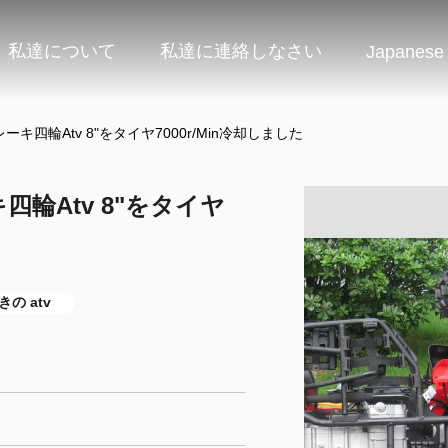
私達について
私達に連絡しなさい
Japanese
キ四輪Atv 8"をタイヤ7000r/Min冷却しました
四輪Atv 8"をタイヤ
の atv