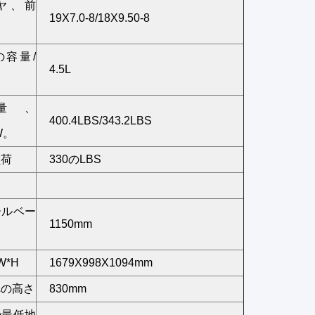
ヤ、前
19X7.0-8/18X9.50-8
の容量/
4.5L
量、
400.4LBS/343.2LBS
.W。
負荷
330のLBS
ールベー
1150mm
W*H
1679X998X1094mm
への高さ
830mm
の最低地