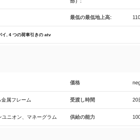
部）:
最低の最低地上高:
11
,
バイ
4 つの荷車引きの atv
価格
neg
受渡し時間
る金属フレーム
2
供給の能力
タンユニオン、マネーグラム
10