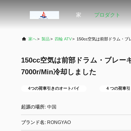
家
プロダクト
家へ
>
製品
>
四輪 ATV
>
150cc空気は前部ドラム・ブレー
150cc空気は前部ドラム・ブレーキ
7000r/Min冷却しました
4つの荷車引きのオートバイ
4 つの荷車引き
起源の場所:
中国
ブランド名:
RONGYAO