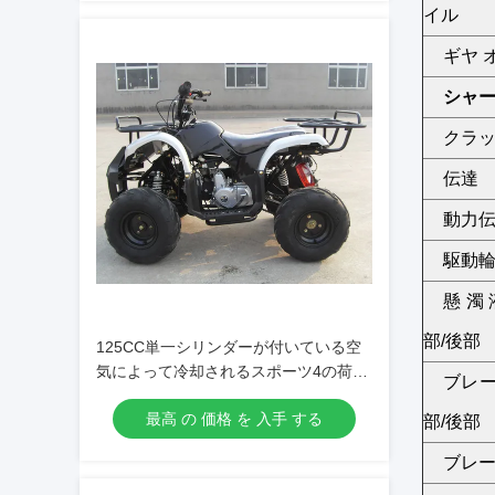
イル
ギヤ 
シャ
クラ
伝達
動力
駆動
懸濁
部/後部
125CC単一シリンダーが付いている空
気によって冷却されるスポーツ4の荷車
ブレ
引き4の打撃
最高 の 価格 を 入手 する
部/後部
ブレ