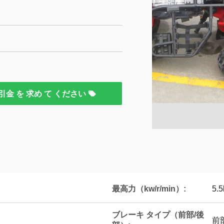
引金 を 求め て ください
最高力（kw/r/min）:
5.
ブレーキ タイプ（前部/後
前