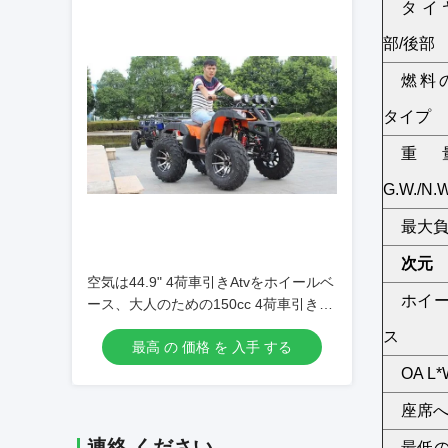
タイ
部/後部
燃料
タイプ
重
G.W./N
最大
次元
空気は44.9" 4荷車引きAtvをホイールベ
ホイ
ース、大人のための150cc 4荷車引きの
クォード冷却しました
ス
最高 の 価格 を 入手 する
OA L*
座席
連絡 ください
最低