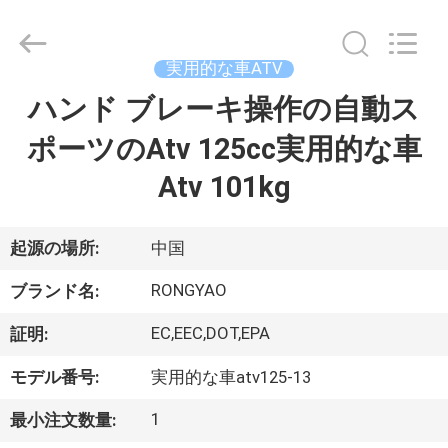
-
2026
Shanghai
Rongyao
Vehicle
実用的な車ATV
Co.,Ltd.
All
ハンド ブレーキ操作の自動ス
家
Rights
Reserved.
ポーツのAtv 125cc実用的な車
プ
Atv 101kg
ロ
起源の場所:
中国
ダ
RONGYAO
ク
ブランド名:
ト
EC,EEC,DOT,EPA
証明:
モデル番号:
実用的な車atv125-13
私
1
最小注文数量: