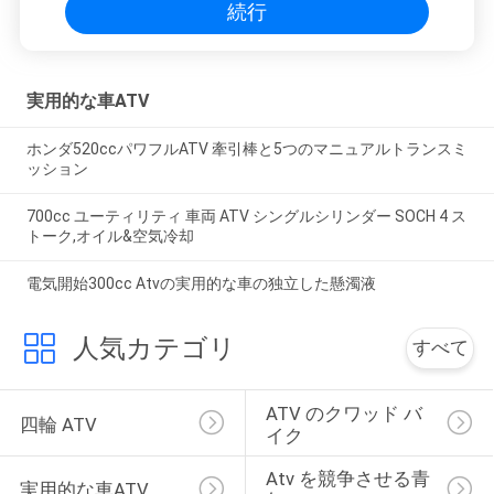
続行
実用的な車ATV
ホンダ520ccパワフルATV 牽引棒と5つのマニュアルトランスミ
ッション
700cc ユーティリティ 車両 ATV シングルシリンダー SOCH 4 ス
トーク,オイル&空気冷却
電気開始300cc Atvの実用的な車の独立した懸濁液
人気カテゴリ
すべて
ATV のクワッド バ
四輪 ATV
イク
Atv を競争させる青
実用的な車ATV