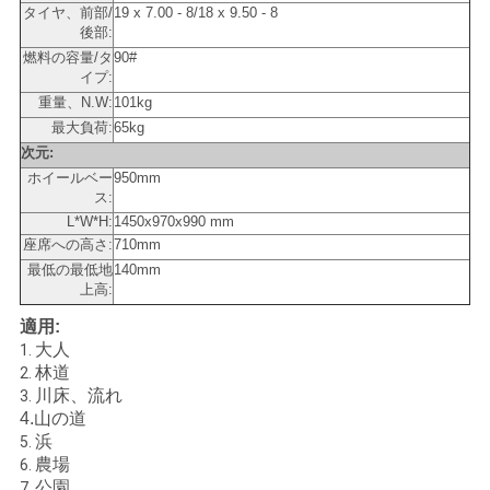
タイヤ、前部/
19 x 7.00 - 8/18 x 9.50 - 8
後部:
地
燃料の容量/タ
90#
イプ:
図
重量、N.W:
101kg
最大負荷:
65kg
次元:
プ
ホイールベー
950mm
ス:
ラ
L*W*H:
1450x970x990 mm
座席への高さ:
710mm
イ
最低の最低地
140mm
上高:
バ
適用:
シ
大人
1.
林道
2.
ー
川床、流れ
3.
山の道
4.
ポ
浜
5.
農場
6.
リ
公園
7.