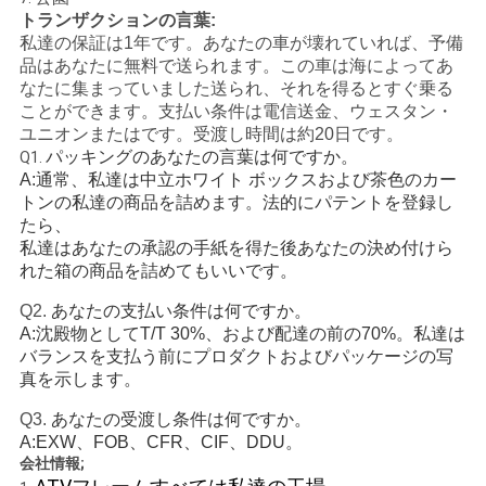
トランザクションの言葉:
シ
私達の保証は1年です。あなたの車が壊れていれば、予備
ー
品はあなたに無料で送られます。この車は海によってあ
なたに集まっていました送られ、それを得るとすぐ乗る
ことができます。支払い条件は電信送金、ウェスタン・
ユニオンまたはです。受渡し時間は約20日です。
パッキングのあなたの言葉は何ですか。
Q1.
A:通常、私達は中立ホワイト ボックスおよび茶色のカー
トンの私達の商品を詰めます。法的にパテントを登録し
たら、
私達はあなたの承認の手紙を得た後あなたの決め付けら
れた箱の商品を詰めてもいいです。
Q2.
あなたの支払い条件は何ですか。
A:沈殿物としてT/T 30%、および配達の前の70%。私達は
バランスを支払う前にプロダクトおよびパッケージの写
真を示します。
Q3.
あなたの受渡し条件は何ですか。
A:EXW、FOB、CFR、CIF、DDU。
会社情報;