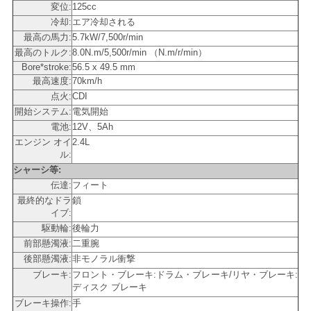
変位:
125cc
い
冷却:
エア冷却される
最高の馬力:
5.7kW/7,500r/min
最高のトルク:
8.0N.m/5,500r/min （N.m/r/min）
引
Bore*stroke:
56.5 x 49.5 mm
最高速度:
70km/h
用
点火:
CDI
開始システム:
電気開始
を
電池:
12V、5Ah
エンジン オイ
2.4L
要
ル:
シャーシ等:
求
伝達:
フィート
最終的なドラ
鎖
し
イブ:
駆動輪:
後輪力
な
前部懸濁液:
二重腕
後部懸濁液:
非モノラル衝撃
さ
ブレーキ:
フロント・ブレーキ:ドラム・ブレーキ/リヤ・ブレーキ:
ディスク ブレーキ
い
ブレーキ操作:
手