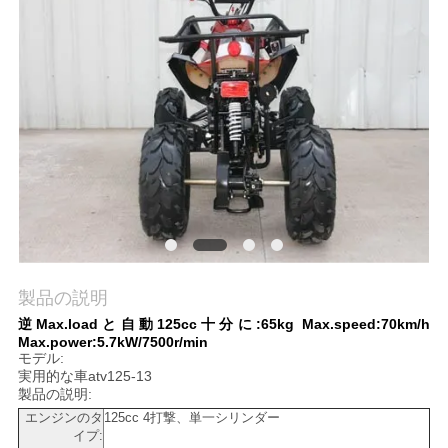
質
管
理
私
達
に
連
製品の説明
絡
逆Max.loadと自動125cc十分に:65kg Max.speed:70km/h
Max.power:5.7kW/7500r/min
し
モデル:
実用的な車atv125-13
な
製品の説明:
エンジンのタ
125cc 4打撃、単一シリンダー
さ
イプ: