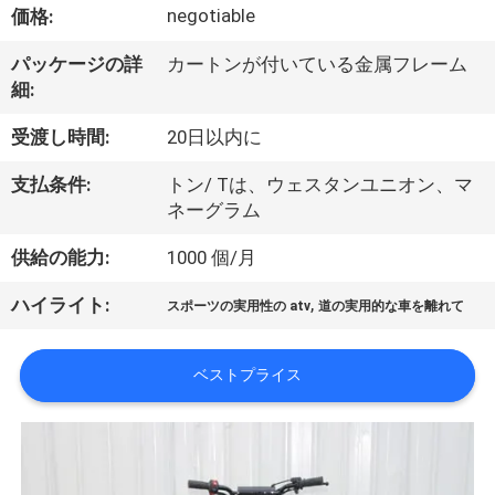
達
negotiable
価格:
に
パッケージの詳
カートンが付いている金属フレーム
つ
細:
い
受渡し時間:
20日以内に
て
支払条件:
トン/ Tは、ウェスタンユニオン、マ
ネーグラム
工
供給の能力:
1000 個/月
場
,
ハイライト:
スポーツの実用性の atv
道の実用的な車を離れて
旅
ベストプライス
行
品