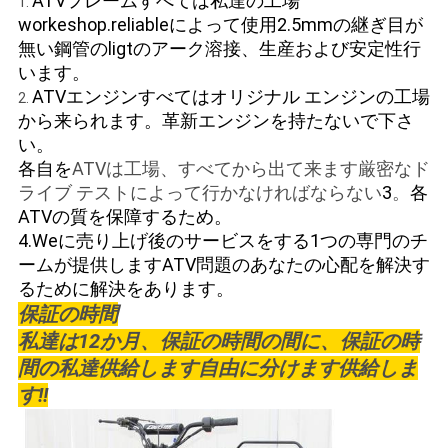
ATVフレームすべては私達の工場
1.
workeshop.reliableによって使用2.5mmの継ぎ目が
無い鋼管のligtのアーク溶接、生産および安定性行
います。
ATVエンジンすべてはオリジナル エンジンの工場
2.
から来られます。革新エンジンを持たないで下さ
い。
各自を
ATVは工場、すべてから出て来ます厳密なド
ライブ テストによって行かなければならない
3
。
各
ATVの質を保障するため。
4.Weに
売り上げ後のサービスを
する1つの専門のチ
ームが
提供します
ATV問題のあなたの心配を解決す
るために解決をあります
。
保証の時間
私達は12か月、保証の時間の間に、保証の時
間の私達供給します自由に分けます供給しま
す!!