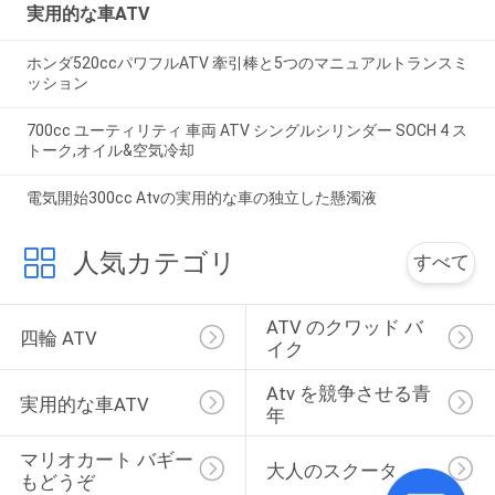
実用的な車ATV
ホンダ520ccパワフルATV 牽引棒と5つのマニュアルトランスミ
ッション
700cc ユーティリティ 車両 ATV シングルシリンダー SOCH 4 ス
トーク,オイル&空気冷却
電気開始300cc Atvの実用的な車の独立した懸濁液
人気カテゴリ
すべて
ATV のクワッド バ
四輪 ATV
イク
Atv を競争させる青
実用的な車ATV
年
マリオカート バギー
大人のスクータ
もどうぞ