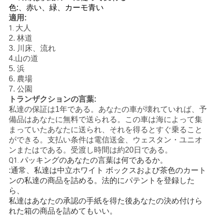
色:、赤い、緑、カーモ青い
適用:
地
大人
1.
図
2. 林道
3. 川床、流れ
4.
山の道
5. 浜
プ
6. 農場
7. 公園
ラ
トランザクションの言葉:
私達の保証は1年である。あなたの車が壊れていれば、予
イ
備品はあなたに無料で送られる。この車は海によって集
バ
まっていたあなたに送られ、それを得るとすぐ乗ること
ができる。支払い条件は電信送金、ウェスタン・ユニオ
シ
ンまたはである。受渡し時間は約20日である。
パッキングのあなたの言葉は何であるか。
Q1.
ー
:通常、私達は中立ホワイト ボックスおよび茶色のカート
ンの私達の商品を詰める。法的にパテントを登録した
ポ
ら、
私達はあなたの承認の手紙を得た後あなたの決め付けら
リ
れた箱の商品を詰めてもいい。