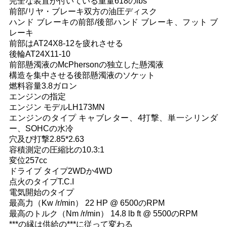
完全な装置が付いている重量618のlbs
前部/リヤ・ブレーキ双方の油圧ディスク
い
ハンド ブレーキの前部/後部ハンド ブレーキ、フット ブ
レーキ
前部はAT24X8-12を疲れさせる
引
後輪AT24X11-10
前部懸濁液のMcPhersonの独立した懸濁液
用
構造を集中させる後部懸濁液のソケット
燃料容量3.8ガロン
を
エンジンの指定
エンジン モデルLH173MN
要
エンジンのタイプ キャブレター、4打撃、単一シリンダ
ー、SOHCの水冷
求
穴及び打撃2.85*2.63
し
容積測定の圧縮比の10.3:1
変位257cc
な
ドライブ タイプ2WDか4WD
点火のタイプT.C.I
さ
電気開始のタイプ
最高力（Kw /r/min） 22 HP @ 6500のRPM
い
最高のトルク（Nm /r/min） 14.8 lb ft @ 5500のRPM
***の縁は供給の***に従って変わる