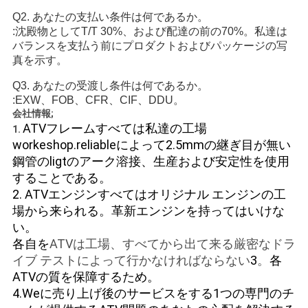
シ
Q2. あなたの支払い条件は何であるか。
:沈殿物としてT/T 30%、および配達の前の70%。私達は
ー
バランスを支払う前にプロダクトおよびパッケージの写
真を示す。
Q3. あなたの受渡し条件は何であるか。
:EXW、FOB、CFR、CIF、DDU。
会社情報;
ATVフレームすべては私達の工場
1.
workeshop.reliableによって2.5mmの継ぎ目が無い
鋼管のligtのアーク溶接、生産および安定性を使用
することである。
2. ATVエンジンすべてはオリジナル エンジンの工
場から来られる。革新エンジンを持ってはいけな
い。
各自を
ATVは工場、すべてから出て来る厳密なドラ
イブ テストによって行かなければならない
3
。
各
ATVの質を保障するため。
4.Weに
売り上げ後のサービスを
する1つの専門のチ