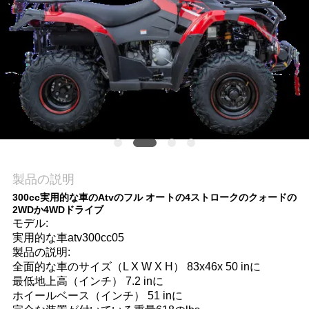
質
管
理
私
達
に
製品の説明
連
300cc実用的な車のAtvのフル オートの4ストロークのクォードの
2WDか4WDドライブ
絡
モデル:
実用的な車atv300cc05
し
製品の説明:
全面的な車のサイズ（L X W X H） 83x46x 50 inに
な
最低地上高（インチ） 7.2 inに
ホイールベース（インチ） 51 inに
さ