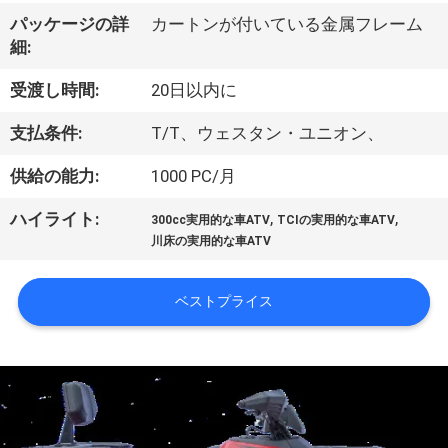
達
パッケージの詳
カートンが付いている金属フレーム
に
細:
つ
受渡し時間:
20日以内に
い
支払条件:
T/T、ウェスタン・ユニオン、
て
供給の能力:
1000 PC/月
,
,
ハイライト:
工
300cc実用的な車ATV
TCIの実用的な車ATV
川床の実用的な車ATV
場
旅
ベストプライス
行
品