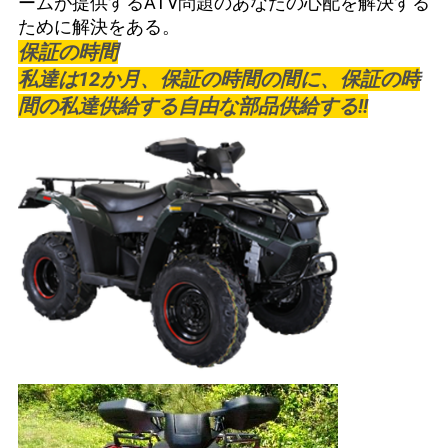
ームが
提供する
ATV問題のあなたの心配を解決する
ために解決を
ある
。
保証の時間
私達は12か月、保証の時間の間に、保証の時
間の私達供給する自由な部品供給する!!