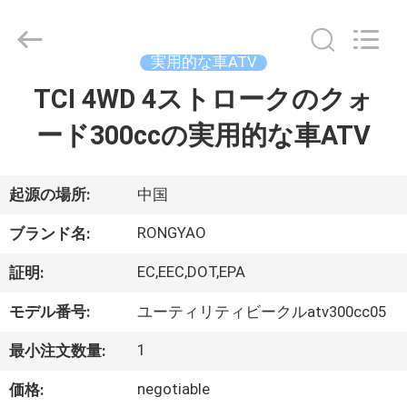
-
2026
Shanghai
Rongyao
Vehicle
実用的な車ATV
Co.,Ltd.
All
TCI 4WD 4ストロークのクォ
家
Rights
Reserved.
ード300ccの実用的な車ATV
プ
ロ
起源の場所:
中国
ダ
RONGYAO
ブランド名:
ク
EC,EEC,DOT,EPA
証明:
ト
モデル番号:
ユーティリティビークルatv300cc05
1
最小注文数量:
私
negotiable
価格: