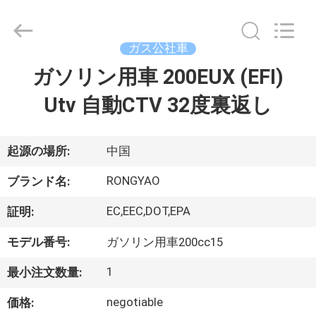
-
2026
Shanghai
Rongyao
Vehicle
ガス公社車
Co.,Ltd.
All
ガソリン用車 200EUX (EFI)
家
Rights
Reserved.
Utv 自動CTV 32度裏返し
プ
ロ
起源の場所:
中国
ダ
RONGYAO
ブランド名:
ク
EC,EEC,DOT,EPA
証明:
ト
モデル番号:
ガソリン用車200cc15
1
最小注文数量:
私
negotiable
価格: