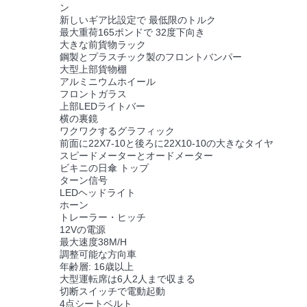
ン
い
新しいギア比設定で 最低限のトルク
最大重荷165ポンドで 32度下向き
大きな前貨物ラック
鋼製とプラスチック製のフロントバンパー
引
大型上部貨物棚
アルミニウムホイール
用
フロントガラス
上部LEDライトバー
横の裏鏡
を
ワクワクするグラフィック
前面に22X7-10と後ろに22X10-10の大きなタイヤ
要
スピードメーターとオードメーター
ビキニの日傘 トップ
求
ターン信号
LEDヘッドライト
し
ホーン
トレーラー・ヒッチ
な
12Vの電源
最大速度38M/H
調整可能な方向車
さ
年齢層: 16歳以上
大型運転席は6人2人まで収まる
い
切断スイッチで電動起動
4点シートベルト