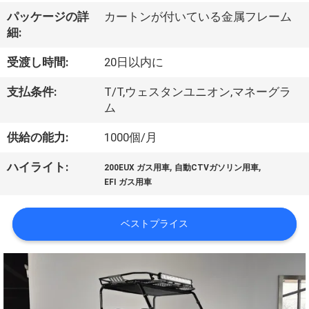
達
パッケージの詳
カートンが付いている金属フレーム
に
細:
つ
受渡し時間:
20日以内に
い
支払条件:
T/T,ウェスタンユニオン,マネーグラ
て
ム
供給の能力:
1000個/月
工
,
,
ハイライト:
200EUX ガス用車
自動CTVガソリン用車
場
EFI ガス用車
旅
ベストプライス
行
品