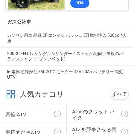
接触
ガス公社車
ガソリン用車 品質 CF エンジン ボッシュ EFI 燃料注入 500cc 4人
座
200CC EFI Utv シングルシリンダー 4 ストック,短固い屋根のバ
ランスシャフト (ダンプベッド)
I6 電動 超静かな 650W DC モーター 48V 20Ah バッテリー 電動
UTV
人気カテゴリ
すべて
ATV のクワッド バ
四輪 ATV
イク
Atv を競争させる青
実用的な車ATV