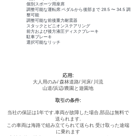
個別スポーツ用座席
調整可能な運転席:ペダルから後部まで 28.5 〜 34.5 調
地
整可能
調整可能な前後重力耐震器
図
スタックとピニオンステアリング
前方および後方液圧ディスクブレーキ
駐車ブレーキ
選択可能なリッチ
プ
ラ
イ
応用:
バ
大人用のみ/ 森林道路/ 河床/ 川流
山道/浜辺/農園と遊園地
シ
取引の条件:
ー
当社の保証は1年です.車両が故障した場合,部品は無料で
ポ
送られます.
この車両は海路で組み立てられて送られ 受け取った途端
リ
に乗れます