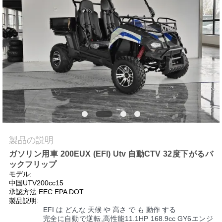
質
管
理
私
達
に
連
製品の説明
ガソリン用車 200EUX (EFI) Utv 自動CTV 32度下がるバ
絡
ックフリップ
モデル:
し
中国UTV200cc15
承認方法:EEC EPA DOT
な
製品説明:
EFI は どんな 天候 や 高さ で も 動作 する
さ
完全に自動で逆転,高性能11.1HP 168.9cc GY6エンジ