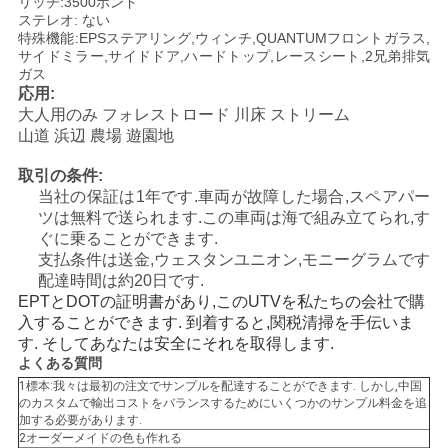
リッチ:3500ポンド
ステレオ: ない
地
特殊機能:EPSステアリング,ウィンチ,QUANTUMフロントガラス,
サイドミラー,サイドドア,ハードトップ,レースシート,2兄弟
排気
ガス
図
応用:
大人用のみ フォレストロード 川床 ストリーム
山道 浜辺 農場 遊園地
プ
取引の条件:
ラ
当社の保証は1年です.車両が故障した場合,スペアパー
ツは無料で送られます.この車両は海で組み立てられ,す
イ
ぐに乗ることができます.
支払条件は送金,ウェスタンユニオン,モニーグラムです
バ
配達時間は約20日です.
EPTとDOTの証明書があり,このUTVを私たちの会社で購
シ
入することができます. 到着すると,関税清掃を手伝いま
す. そしてあなたは安全にそれを取得します.
ー
よくある質問
ポ
1標本:我々は最初の注文でサンプルを配達することができます. しかし,中国
のカスタムで輸出コストをバランスするためにいくつかのサンプル料金を追
加する必要があります.
リ
2オーダーメイドの色も作れる