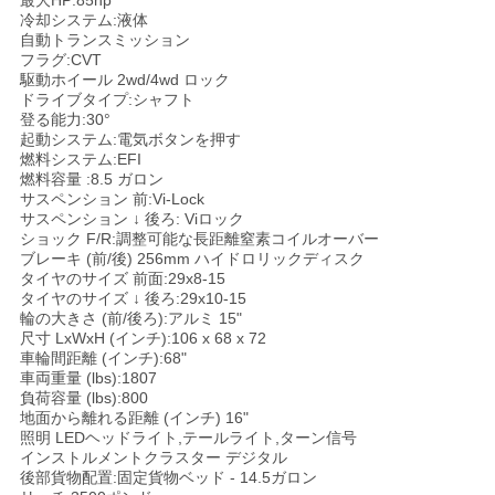
最大HP:85hp
冷却システム:液体
い
自動トランスミッション
フラグ:CVT
駆動ホイール
2wd/4wd ロック
ドライブタイプ:シャフト
引
登る能力:30°
起動システム:電気ボタンを押す
用
燃料システム:EFI
燃料容量
:8.5 ガロン
を
サスペンション 前:Vi-Lock
サスペンション ↓ 後ろ:
Viロック
要
ショック F/R:調整可能な長距離窒素コイルオーバー
ブレーキ (前/後)
256mm ハイドロリックディスク
タイヤのサイズ 前面:29x8-15
求
タイヤのサイズ ↓ 後ろ:29x10-15
輪の大きさ (前/後ろ):アルミ 15"
し
尺寸 LxWxH (インチ):106 x 68 x 72
車輪間距離 (インチ):68"
な
車両重量 (lbs):1807
負荷容量 (lbs):800
さ
地面から離れる距離 (インチ) 16"
照明
LEDヘッドライト,テールライト,ターン信号
インストルメントクラスター
デジタル
い
後部貨物配置:固定貨物ベッド - 14.5ガロン