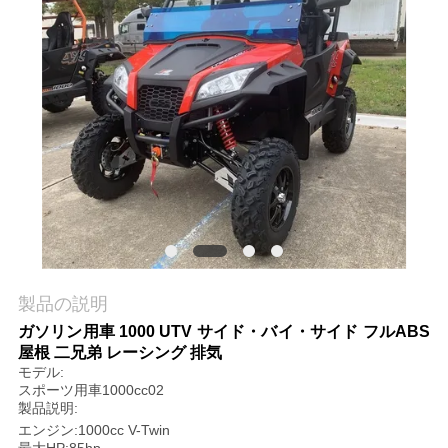
質
管
理
私
達
に
連
製品の説明
絡
ガソリン用車 1000 UTV サイド・バイ・サイド フルABS
屋根 二兄弟 レーシング 排気
し
モデル:
スポーツ用車1000cc02
な
製品説明:
エンジン:1000cc V-Twin
さ