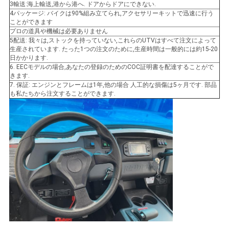
3輸送:海上輸送,港から港へ. ドアからドアにできない.
シ
4パッケージ: バイクは90%組み立てられ,アクセサリーキットで迅速に行う
ことができます
ー
プロの道具や機械は必要ありません
5配送: 我々は,ストックを持っていない,これらのUTVはすべて注文によって
生産されています. たった1つの注文のために,生産時間は一般的には約15-20
日かかります.
6. EECモデルの場合,あなたの登録のためのCOC証明書を配達することがで
きます.
7. 保証: エンジンとフレームは1年,他の場合 人工的な損傷は5ヶ月です. 部品
も私たちから注文することができます.