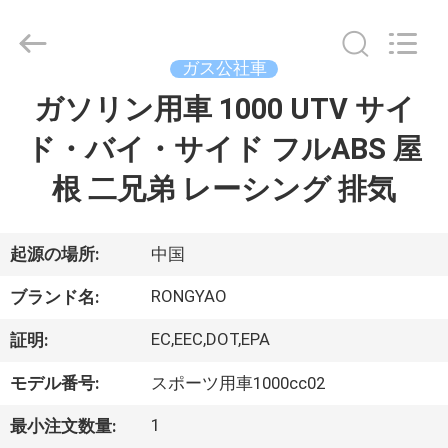
-
2026
Shanghai
Rongyao
Vehicle
ガス公社車
Co.,Ltd.
All
ガソリン用車 1000 UTV サイ
家
Rights
Reserved.
ド・バイ・サイド フルABS 屋
プ
根 二兄弟 レーシング 排気
ロ
ダ
起源の場所:
中国
ク
RONGYAO
ブランド名:
ト
EC,EEC,DOT,EPA
証明:
モデル番号:
スポーツ用車1000cc02
私
1
最小注文数量: