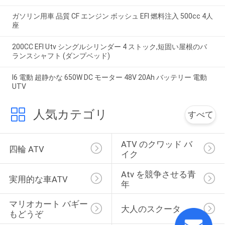
ガソリン用車 品質 CF エンジン ボッシュ EFI 燃料注入 500cc 4人
座
200CC EFI Utv シングルシリンダー 4 ストック,短固い屋根のバ
ランスシャフト (ダンプベッド)
I6 電動 超静かな 650W DC モーター 48V 20Ah バッテリー 電動
UTV
人気カテゴリ
すべて
ATV のクワッド バ
四輪 ATV
イク
Atv を競争させる青
実用的な車ATV
年
マリオカート バギー
大人のスクータ
もどうぞ