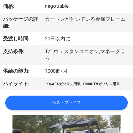
達
negotiable
価格:
に
パッケージの詳
カートンが付いている金属フレーム
つ
細:
い
受渡し時間:
20日以内に
て
支払条件:
T/T,ウェスタンユニオン,マネーグラ
ム
工
供給の能力:
1000個/月
場
,
ハイライト:
フルABSガソリン用車
1000UTVガソリン用車
旅
行
ベストプライス
品