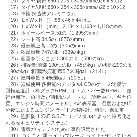
（15）タイヤ/前部:660 x 203 x 305のmmの26 x 8 x12
（17）タイヤ/後部:660 x 254 x 305のmmの26 x 10 x12
地
（18）車輪:鋳造物アルミニウム
（19） L x W x H （）:86 x 46 x 44 inに
図
（20） L x W x H （mm）:2,184 x 1,168 x 1,118のmm
（21）ホイールベース:51の（1,295のmm）
（22）シート高:34.5の（877のmm）
プ
（23）最低地上高:12の（305のmm）
（24）乾燥重量:747のlb （339のkg）
ラ
（25）容量を引くこと:1,300のlb （590のkg）
（26）棚容量:前部:100つのlb （45のkg）の後部:200のlb
イ
（90のkg）:貯蔵:後部貯蔵5.7米国gal （21.4L）
（27）燃料容量:5.4米国gal （20.5L）
バ
（28）器械使用:多機能のデジタルLCDのゲージ:速度計、
回転速度計（棒グラフRPM、ボトム・バー数RPM）、走
シ
行距離計、旅行及び時間のメートル、診断中心、ギヤ位
置、エンジン時間のメートル、4x4表示器、温度および15
ー
分後に止まるエンジン ライトの燃料計、時計、自動車
（29）盗難防止:D.E.S.S.™ （デジタルによって符号化さ
ポ
れるセキュリティ システム）
（30）電気:ウィンチのために事前設定された
リ
（31）つくこと:尾ライト/ブレーキ ライトが付いている