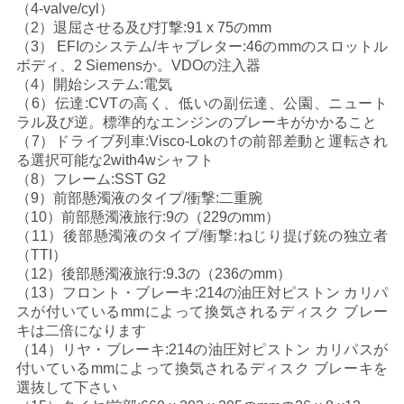
（4-valve/cyl）
い
（2）退屈させる及び打撃:91 x 75のmm
（3） EFIのシステム/キャブレター:46のmmのスロットル
ボディ、2 Siemensか。VDOの注入器
（4）開始システム:電気
引
（6）伝達:CVTの高く、低いの副伝達、公園、ニュート
用
ラル及び逆。標準的なエンジンのブレーキがかかること
（7）ドライブ列車:Visco-Lokの†の前部差動と運転され
を
る選択可能な2with4wシャフト
（8）フレーム:SST G2
要
（9）前部懸濁液のタイプ/衝撃:二重腕
（10）前部懸濁液旅行:9の（229のmm）
求
（11）後部懸濁液のタイプ/衝撃:ねじり提げ銃の独立者
（TTI）
し
（12）後部懸濁液旅行:9.3の（236のmm）
（13）フロント・ブレーキ:214の油圧対ピストン カリパ
な
スが付いているmmによって換気されるディスク ブレー
キは二倍になります
さ
（14）リヤ・ブレーキ:214の油圧対ピストン カリパスが
付いているmmによって換気されるディスク ブレーキを
い
選抜して下さい