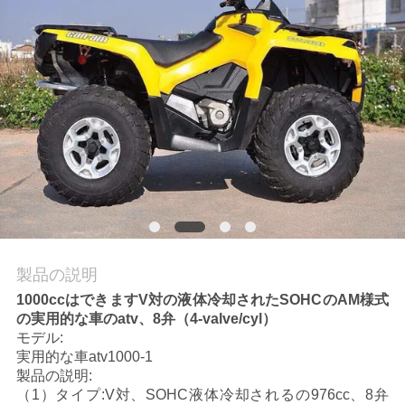
質
管
理
私
達
に
連
製品の説明
絡
1000ccはできますV対の液体冷却されたSOHCのAM様式
の実用的な車のatv、8弁（4-valve/cyl）
し
モデル:
な
実用的な車atv1000-1
製品の説明:
さ
（1）タイプ:V対、SOHC液体冷却されるの976cc、8弁