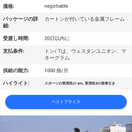
達
negotiable
価格:
に
パッケージの詳
カートンが付いている金属フレーム
つ
細:
い
受渡し時間:
20日以内に
て
支払条件:
トン/ Tは、ウェスタンユニオン、マ
ネーグラム
工
供給の能力:
1000 個/月
場
,
ハイライト:
スポーツの実用性の atv
実用性4の荷車引き
旅
行
ベストプライス
品