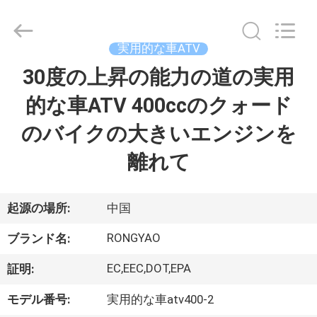
-
2026
Shanghai
Rongyao
Vehicle
実用的な車ATV
Co.,Ltd.
All
30度の上昇の能力の道の実用
家
Rights
Reserved.
的な車ATV 400ccのクォード
プ
のバイクの大きいエンジンを
ロ
離れて
ダ
ク
起源の場所:
中国
ト
RONGYAO
ブランド名:
EC,EEC,DOT,EPA
証明:
私
モデル番号:
実用的な車atv400-2