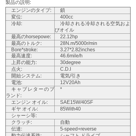
製品の説明:
い
エンジンのタイプ:
鎖
変位:
400cc
冷却:
冷却される冷却される空気およ
引
びオイル
最高のhorsepowe:
22.12hp
用
最高のトルク:
28N.m/5000r/min
Bore*stroke:
3.27*2.82inches
を
最高速度:
46.6mile/h
上昇の能力:
30degree
要
点火:
C.D.I
開始システム:
電気/引き
求
電池:
12V20Ah
キャブレターのブ
*
し
ランド:
な
エンジン オイル:
SAE15W/40SF
ギヤ オイル:
85With40
さ
シャーシ等:
クラッチ:
自動
い
伝達:
5-speed+reverse
動力伝達系路:
シャフト ドライブ