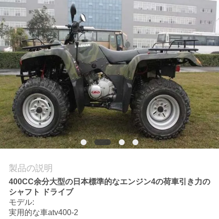
質
管
理
私
達
に
連
絡
製品の説明
し
400CC余分大型の日本標準的なエンジン4の荷車引き力の
シャフト ドライブ
な
モデル:
さ
実用的な車atv400-2