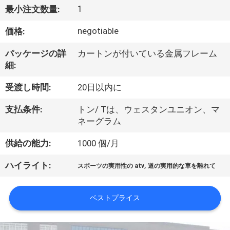
達
1
最小注文数量:
に
negotiable
価格:
つ
パッケージの詳
カートンが付いている金属フレーム
い
細:
て
受渡し時間:
20日以内に
支払条件:
トン/ Tは、ウェスタンユニオン、マ
工
ネーグラム
場
供給の能力:
1000 個/月
旅
,
ハイライト:
スポーツの実用性の atv
道の実用的な車を離れて
行
ベストプライス
品