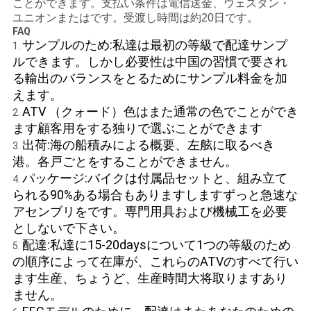
ことができます。支払い条件は電信送金、ウェスタン・
シ
ユニオンまたはです。受渡し時間は約20日です。
FAQ
ー
サンプルのため:私達は最初の等級で配達サンプ
1.
ルできます。しかし必要性は中国の習慣で要され
る輸出のバランスをとるためにサンプル料金を加
えます。
ATV （クォード）色はまた通常の色でことができ
2.
ます顧客用をする独りで選ぶことができます
出荷:海の船積みによる概要、左舷に取るべき
3.
港。各戸ごとをすることができません。
パッケージ:バイクは付属品セットと、組み立て
4.
られる90%ある場合もありますしますずっと急速な
アセンブリをです。
専門用具
および
機械工を必要
としないで下さい。
配達:私達に15-20daysについて1つの等級のため
5.
の順序によって在庫が、これらのATVのすべて行い
ます生産、ちょうど、生産時間大将取りますあり
ません。