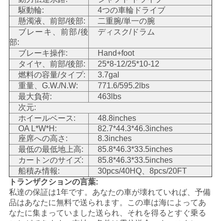
駆動輪:
4つの車輪ドライブ
地
懸濁液、前部/後部:
二重腕/単一の腕
ブレーキ、前部/後
ディスク/ドラム
図
部:
ブレーキ操作:
Hand+foot
タイヤ、前部/後部:
25*8-12/25*10-12
プ
燃料の容量/タイプ:
3.7gal
重量、G.W./N.W:
771.6/595.2lbs
ラ
最大負荷:
463lbs
次元:
イ
ホイールベース:
48.8inches
OA L*W*H:
82.7*44.3*46.3inches
バ
座席への高さ:
8.3inches
最低の最低地上高:
85.8*46.3*33.5inches
シ
カートンのサイズ:
85.8*46.3*33.5inches
船積み情報:
30pcs/40HQ、8pcs/20FT
ー
トランザクションの言葉:
ポ
私達の保証は1年です。あなたの車が壊れていれば、予備
品はあなたに無料で送られます。この車は海によってあ
リ
なたに集まっていました送られ、それを得るとすぐ乗る