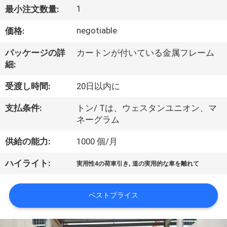
達
1
最小注文数量:
に
negotiable
価格:
つ
パッケージの詳
カートンが付いている金属フレーム
い
細:
て
受渡し時間:
20日以内に
支払条件:
トン/ Tは、ウェスタンユニオン、マ
工
ネーグラム
場
供給の能力:
1000 個/月
旅
,
ハイライト:
実用性4の荷車引き
道の実用的な車を離れて
行
ベストプライス
品