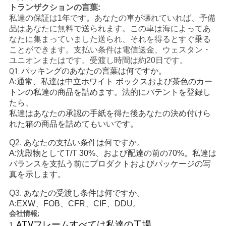
トランザクションの言葉:
シ
私達の保証は1年です。あなたの車が壊れていれば、予備
品はあなたに無料で送られます。この車は海によってあ
ー
なたに集まっていました送られ、それを得るとすぐ乗る
ことができます。支払い条件は電信送金、ウェスタン・
ユニオンまたはです。受渡し時間は約20日です。
パッキングのあなたの言葉は何ですか。
Q1.
A:通常、私達は中立ホワイト ボックスおよび茶色のカー
トンの私達の商品を詰めます。法的にパテントを登録し
たら、
私達はあなたの承認の手紙を得た後あなたの決め付けら
れた箱の商品を詰めてもいいです。
Q2.
あなたの支払い条件は何ですか。
A:沈殿物としてT/T 30%、および配達の前の70%。私達は
バランスを支払う前にプロダクトおよびパッケージの写
真を示します。
Q3.
あなたの受渡し条件は何ですか。
A:EXW、FOB、CFR、CIF、DDU。
会社情報;
ATVフレームすべては私達の工場
1.