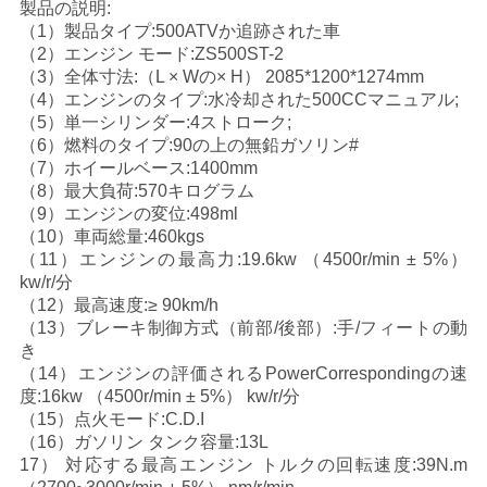
製品の説明:
い
（1）製品タイプ:500ATVか追跡された車
（2）エンジン モード:ZS500ST-2
（3）全体寸法:（L × Wの× H） 2085*1200*1274mm
（4）エンジンのタイプ:水冷却された500CCマニュアル;
引
（5）単一シリンダー:4ストローク;
（6）燃料のタイプ:90の上の無鉛ガソリン#
用
（7）ホイールベース:1400mm
を
（8）最大負荷:570キログラム
（9）エンジンの変位:498ml
要
（10）車両総量:460kgs
（11）エンジンの最高力:19.6kw （4500r/min ± 5%）
求
kw/r/分
（12）最高速度:≥ 90km/h
し
（13）ブレーキ制御方式（前部/後部）:手/フィートの動
き
な
（14）エンジンの評価されるPowerCorrespondingの速
度:16kw （4500r/min ± 5%） kw/r/分
さ
（15）点火モード:C.D.I
（16）ガソリン タンク容量:13L
い
17） 対応する最高エンジン トルクの回転速度:39N.m