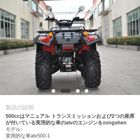
質
管
理
私
達
に
連
絡
製品の説明
し
500ccはマニュアル トランスミッションおよび2つの座席
が付いている実用的な車のatvのエンジンをzongshen
な
モデル:
さ
実用的な車atv500-1