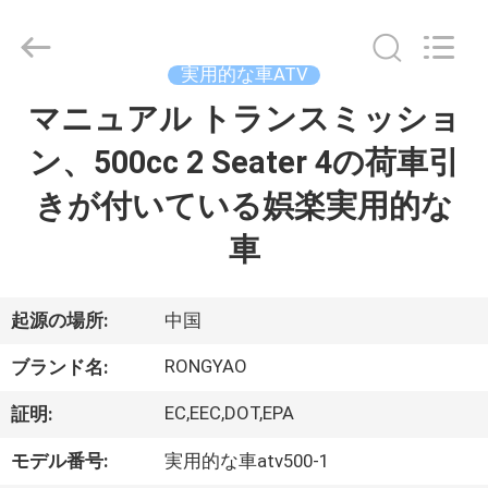
-
2026
Shanghai
Rongyao
Vehicle
実用的な車ATV
Co.,Ltd.
All
マニュアル トランスミッショ
家
Rights
Reserved.
ン、500cc 2 Seater 4の荷車引
プ
きが付いている娯楽実用的な
ロ
車
ダ
ク
起源の場所:
中国
ト
RONGYAO
ブランド名:
EC,EEC,DOT,EPA
証明:
私
モデル番号:
実用的な車atv500-1