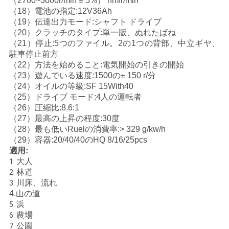
（2700~3000r/min ± 5%） nm/r/min
（18）電池の指定:12V36Ah
地
（19）伝達出力モード:シャフト ドライブ
（20）クラッチのタイプ:単一版、ぬれたばね
図
（21）停止:5つのファイル。2の1つの背部、中立ギヤ、
駐車停止前方
（22）方法を始めること:電気開始の引きの開始
プ
（23）遊んでいる速度:1500の± 150 r/分
（24）オイルの等級:SF 15With40
ラ
（25）ドライブ モード:4人の運転者
（26）圧縮比:8.6:1
イ
（27）最高の上昇の程度:30度
（28）最も低いRuelの消費率:> 329 g/kw/h
バ
（29）容器:20/40/40のHQ 8/16/25pcs
適用:
シ
大人
1.
林道
2.
ー
川床、流れ
3.
山の道
4.
ポ
浜
5.
農場
6.
リ
公園
7.