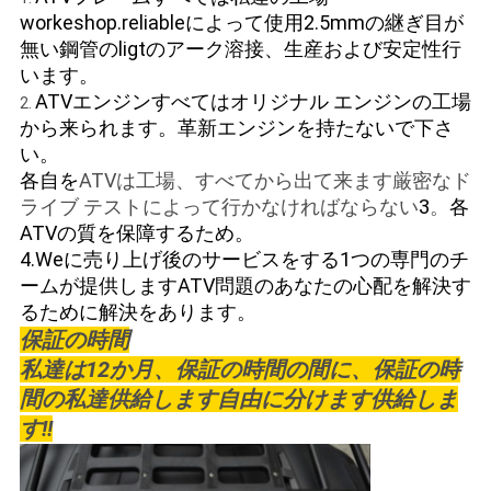
workeshop.reliableによって使用2.5mmの継ぎ目が
無い鋼管のligtのアーク溶接、生産および安定性行
います。
ATVエンジンすべてはオリジナル エンジンの工場
2.
から来られます。革新エンジンを持たないで下さ
い。
各自を
ATVは工場、すべてから出て来ます厳密なド
ライブ テストによって行かなければならない
3
。
各
ATVの質を保障するため。
4.Weに
売り上げ後のサービスを
する1つの専門のチ
ームが
提供します
ATV問題のあなたの心配を解決す
るために解決をあります
。
保証の時間
私達は12か月、保証の時間の間に、保証の時
間の私達供給します自由に分けます供給しま
す!!