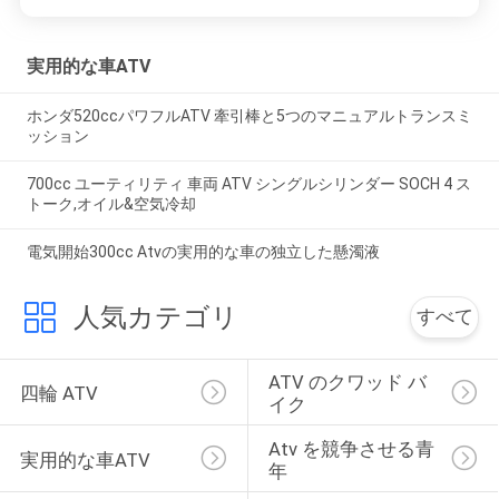
実用的な車ATV
ホンダ520ccパワフルATV 牽引棒と5つのマニュアルトランスミ
ッション
700cc ユーティリティ 車両 ATV シングルシリンダー SOCH 4 ス
トーク,オイル&空気冷却
電気開始300cc Atvの実用的な車の独立した懸濁液
人気カテゴリ
すべて
ATV のクワッド バ
四輪 ATV
イク
Atv を競争させる青
実用的な車ATV
年