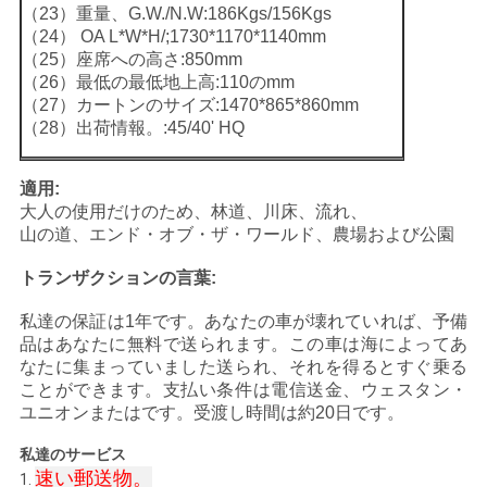
（23）重量、G.W./N.W:186Kgs/156Kgs
（24） OA L*W*H/;1730*1170*1140mm
地
（25）座席への高さ:850mm
（26）最低の最低地上高:110のmm
図
（27）カートンのサイズ:1470*865*860mm
（28）出荷情報。:45/40' HQ
プ
適用:
ラ
大人の使用だけのため、林道、川床、流れ、
山の道、エンド・オブ・ザ・ワールド、農場および公園
イ
トランザクションの言葉:
バ
私達の保証は1年です。あなたの車が壊れていれば、予備
シ
品はあなたに無料で送られます。この車は海によってあ
なたに集まっていました送られ、それを得るとすぐ乗る
ー
ことができます。支払い条件は電信送金、ウェスタン・
ユニオンまたはです。受渡し時間は約20日です。
ポ
私達のサービス
リ
速い
郵送物。
1.