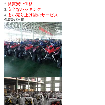
良質安い価格
2.
シ
安全なパッキング
3.
ー
よい売り上げ後のサービス
4.
包装及び出荷