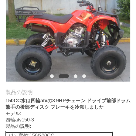
質
管
理
私
達
に
連
製品の説明
絡
150CC水は四輪atvの3.9HPチェーン ドライブ前部ドラム
熊手の後部ディスク ブレーキを冷却しました
し
モデル:
な
四輪atv150-3
製品の説明:
さ
（1）変位:150/200CC