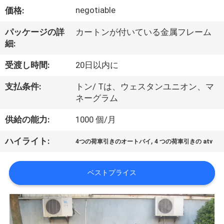
達
negotiable
価格:
に
パッケージの詳
カートンが付いている金属フレーム
つ
細:
い
受渡し時間:
20日以内に
て
支払条件:
トン/ Tは、ウェスタンユニオン、マ
ネーグラム
工
供給の能力:
1000 個/月
場
,
ハイライト:
4つの荷車引きのオートバイ
4 つの荷車引きの atv
旅
行
ベストプライス
品