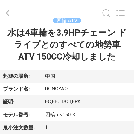
-
2026
Shanghai
Rongyao
Vehicle
四輪 ATV
Co.,Ltd.
All
水は4車輪を3.9HPチェーン ド
家
Rights
Reserved.
ライブとのすべての地勢車
プ
ATV 150CC冷却しました
ロ
ダ
起源の場所:
中国
ク
RONGYAO
ブランド名:
ト
EC,EEC,DOT,EPA
証明:
モデル番号:
四輪atv150-3
私
1
最小注文数量: