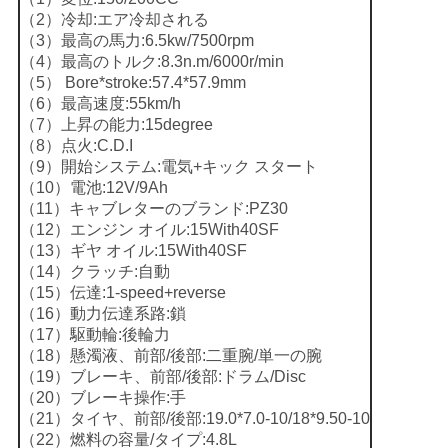
（2）冷却:エア冷却される
い
（3）最高の馬力:6.5kw/7500rpm
（4）最高のトルク:8.3n.m/6000r/min
（5） Bore*stroke:57.4*57.9mm
引
（6）最高速度:55km/h
（7）上昇の能力:15degree
用
（8）点火:C.D.I
（9）開始システム:電気+キック スタート
を
（10）電池:12V/9Ah
（11）キャブレターのブランド:PZ30
要
（12）エンジン オイル:15With40SF
（13）ギヤ オイル:15With40SF
求
（14）クラッチ:自動
（15）伝達:1-speed+reverse
し
（16）動力伝達系路:鎖
（17）駆動輪:後輪力
な
（18）懸濁液、前部/後部:二重腕/単一の腕
さ
（19）ブレーキ、前部/後部:ドラム/Disc
（20）ブレーキ操作:手
い
（21）タイヤ、前部/後部:19.0*7.0-10/18*9.50-10
（22）燃料の容量/タイプ:4.8L