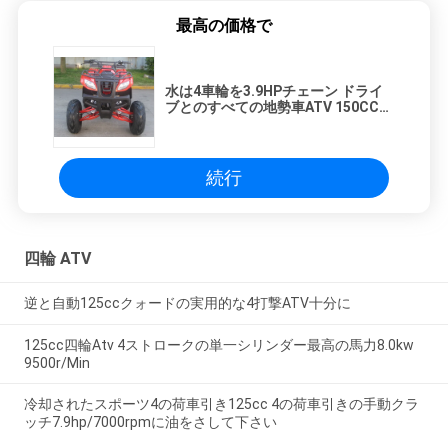
最高の価格で
水は4車輪を3.9HPチェーン ドライ
ブとのすべての地勢車ATV 150CC冷
却しました
続行
四輪 ATV
逆と自動125ccクォードの実用的な4打撃ATV十分に
125cc四輪Atv 4ストロークの単一シリンダー最高の馬力8.0kw
9500r/Min
冷却されたスポーツ4の荷車引き125cc 4の荷車引きの手動クラ
ッチ7.9hp/7000rpmに油をさして下さい