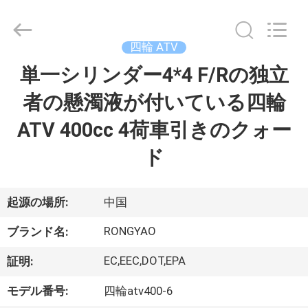
-
2026
Shanghai
Rongyao
Vehicle
四輪 ATV
Co.,Ltd.
All
単一シリンダー4*4 F/Rの独立
家
Rights
Reserved.
者の懸濁液が付いている四輪
プ
ATV 400cc 4荷車引きのクォー
ロ
ド
ダ
ク
起源の場所:
中国
ト
RONGYAO
ブランド名:
EC,EEC,DOT,EPA
証明:
私
モデル番号:
四輪atv400-6