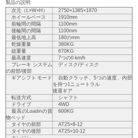
製品の説明:
い
次元（L×W×H）
2750×1385×1870
ホイールベース
1910mm
前輪間の間隔
1100mm
引
後輪間の間隔
1100mm
最低地上高
180のmm
用
乾燥重量
380KG
総重量
670KG
を
最高速度
7つの0 km/h
ブレーキ システム
ディスク/ディスク
要
の前部/後部
ギアシフト モード
自動クラッチ、5つの速度、内部
求
を持つ1ニュートラル
後退ギア
し
転送方式
シャフト
な
ドライブ
4WD
最高のLoadinの貨
600KG
さ
物ベッド
タイヤの前部
AT25×8-12
い
タイヤの後部
AT25×10-12
エンジン