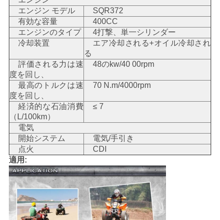
エンジン モデル
SQR372
地
有効な容量
400CC
エンジンのタイプ
4打撃、単一シリンダー
図
冷却装置
エア冷却される+オイル冷却され
る
評価される力は速
48のkw/40 00rpm
プ
度を回し、
最高のトルクは速
70 N.m/4000rpm
ラ
度を回し、
経済的な石油消費
≤ 7
イ
（L/100km）
電気
バ
開始システム
電気/手引き
点火
CDI
シ
適用:
ー
ポ
リ