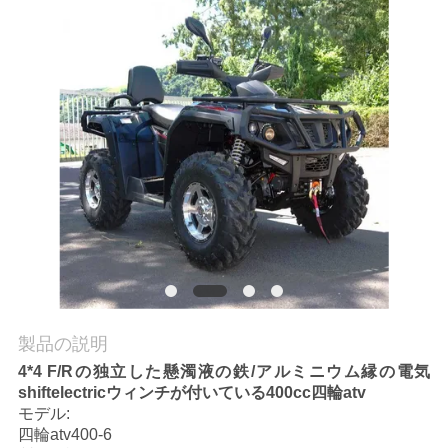
質
管
理
私
達
に
連
絡
製品の説明
し
4*4 F/Rの独立した懸濁液の鉄/アルミニウム縁の電気
shiftelectricウィンチが付いている400cc四輪atv
な
モデル:
さ
四輪atv400-6