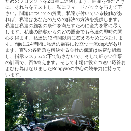
ためのプロダクトを2日毎に追跡します。商品を得たとき
に、それらをテストし、私にフィードバックを与えて下
さい。問題についての質問、私達が付いている接触があ
れば、私達はあなたのための解決の方法を提供します。
私達は私達の顧客の条件を満たすために全力を常に尽く
します。私達の顧客からのどの照会でも私達の即時の関
心を得ます。私達は12時間以内に答えるために保証しま
す。Yijieに24時間に私達の顧客に役立つ一流deptがあり
ます。百%の各問題を解決する会社の保証は厳密な組織
し、指示システムの下で逃さないで、そして細かい仕事
の計画で、百%答えます。そして市場に役立つ速い応答お
よび行為はなりましたRongyaoの中心の競争力に持って
います。