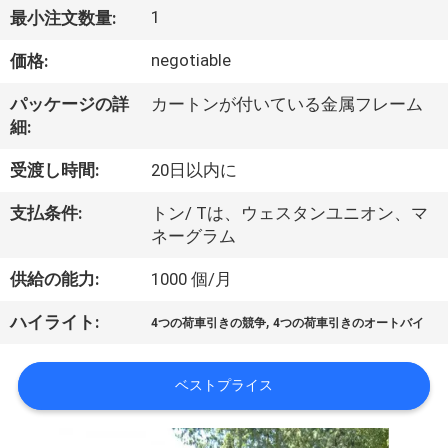
達
1
最小注文数量:
に
negotiable
価格:
つ
パッケージの詳
カートンが付いている金属フレーム
い
細:
て
受渡し時間:
20日以内に
支払条件:
トン/ Tは、ウェスタンユニオン、マ
工
ネーグラム
場
供給の能力:
1000 個/月
旅
,
ハイライト:
4つの荷車引きの競争
4つの荷車引きのオートバイ
行
ベストプライス
品