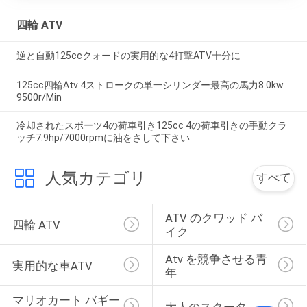
四輪 ATV
逆と自動125ccクォードの実用的な4打撃ATV十分に
125cc四輪Atv 4ストロークの単一シリンダー最高の馬力8.0kw
9500r/Min
冷却されたスポーツ4の荷車引き125cc 4の荷車引きの手動クラ
ッチ7.9hp/7000rpmに油をさして下さい
人気カテゴリ
すべて
ATV のクワッド バ
四輪 ATV
イク
Atv を競争させる青
実用的な車ATV
年
マリオカート バギー
大人のスクータ