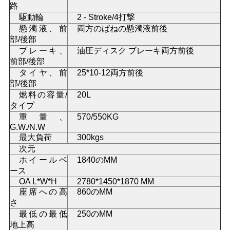
路
駆動輪
2 - Stroke/4打撃
地
懸濁液、前
両方のばねの懸濁液前後
部/後部
図
ブレーキ、
油圧ディスク ブレーキ両方前後
前部/後部
タイヤ、前
25*10-12両方前後
プ
部/後部
燃料の容量/
20L
ラ
タイプ
イ
重量、
570/550KG
G.W./N.W
バ
最大負荷
300kgs
次元
シ
ホイールベ
1840のMM
ース
ー
OA L*W*H
2780*1450*1870 MM
座席への高
860のMM
ポ
さ
最低の最低
250のMM
リ
地上高