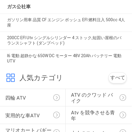
ガス公社車
ガソリン用車 品質 CF エンジン ボッシュ EFI 燃料注入 500cc 4人
座
200CC EFI Utv シングルシリンダー 4 ストック,短固い屋根のバ
ランスシャフト (ダンプベッド)
I6 電動 超静かな 650W DC モーター 48V 20Ah バッテリー 電動
UTV
人気カテゴリ
すべて
ATV のクワッド バ
四輪 ATV
イク
Atv を競争させる青
実用的な車ATV
年
マリオカート バギー