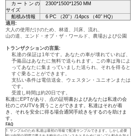
カートンの
2300*1500*1250 MM
シ
サイズ
船積み情報
6 PC （20"）/14pcs （40" HQ）
ー
適用:
大人の使用だけのため、林道、川床、流れ、
山の道、エンド・オブ・ザ・ワールド、農場および公園
トランザクションの言葉:
私達の保証は1年です。あなたの車が壊れていれば、
予備品はあなたに無料で送られます。この車は海によ
ってあなたに集まっていました送られ、それを得ると
すぐ乗ることができます。
支払い条件は電信送金、ウェスタン・ユニオンまたは
です。
受渡し時間は約20日です。
私達にEPTがあり、点の証明書およびあなたは私達の会
社のこのUTVを買うことができます。私達はそれが着
き、それを安全に得る場合通関手続きをするのを助けま
す。
FAQ
1. サンプルのため:私達は最初の等級で配達サンプルできます。しかし必要
性は中国の習慣で要される輸出のバランスをとるためにサンプル料金を加え