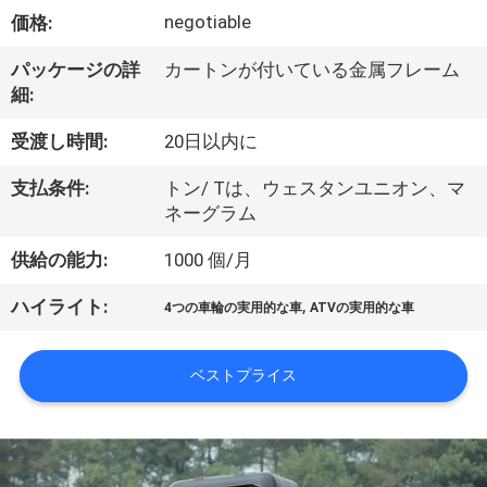
達
negotiable
価格:
に
パッケージの詳
カートンが付いている金属フレーム
つ
細:
い
受渡し時間:
20日以内に
て
支払条件:
トン/ Tは、ウェスタンユニオン、マ
ネーグラム
工
供給の能力:
1000 個/月
場
,
ハイライト:
4つの車輪の実用的な車
ATVの実用的な車
旅
行
ベストプライス
品