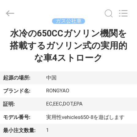
-
2026
Shanghai
Rongyao
Vehicle
ガス公社車
Co.,Ltd.
All
水冷の650CCガソリン機関を
家
Rights
Reserved.
搭載するガソリン式の実用的
プ
な車4ストローク
ロ
ダ
起源の場所:
中国
ク
RONGYAO
ブランド名:
ト
EC,EEC,DOT,EPA
証明:
モデル番号:
実用性vehicles650-8を遊ばします
私
1
最小注文数量: