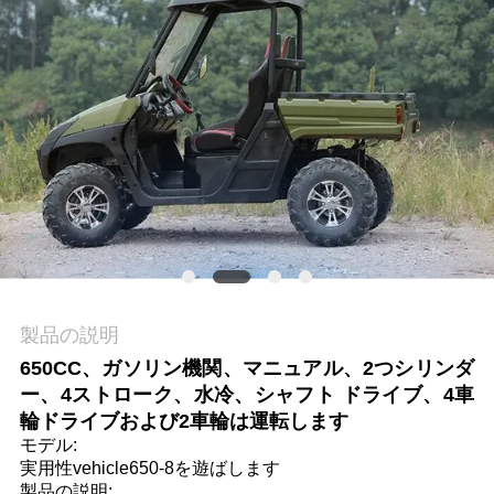
質
管
理
私
達
に
連
製品の説明
絡
650CC、ガソリン機関、マニュアル、2つシリンダ
し
ー、4ストローク、水冷、シャフト ドライブ、4車
輪ドライブおよび2車輪は運転します
な
モデル:
実用性vehicle650-8を遊ばします
さ
製品の説明: