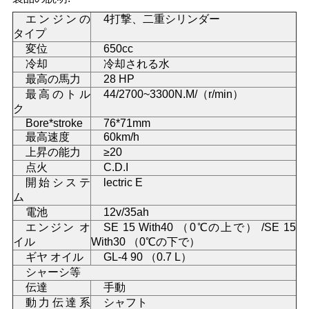
い
エンジンの
4打撃、二重シリンダー
タイプ
変位
650cc
冷却
冷却される水
引
最高の馬力
28 HP
用
最高のトル
44/2700~3300N.M/（r/min）
ク
を
Bore*stroke
76*71mm
最高速度
60km/h
要
上昇の能力
≥20
点火
C.D.I
求
開始システ
lectric E
ム
し
電池
12v/35ah
エンジン オ
SE 15 With40 （0℃の上で） /SE 15
な
イル
With30 （0℃の下で）
ギヤ オイル
GL-4 90 （0.7 L）
さ
シャーシ等
い
伝達
手動
動力伝達系
シャフト