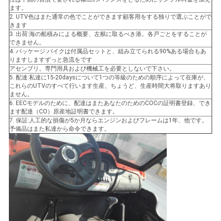
ます。
2. UTV色はまた通常の色でことができます顧客用をする独りで選ぶことがで
きます
3. 出荷:海の船積みによる概要、左舷に取るべき港。各戸ごとをすることが
できません。
4. パッケージ:バイクは付属品セットと、組み立てられる90%ある場合もあ
りますしますずっと急流をです
アセンブリ。専門用具および機械工を必要としないで下さい。
5. 配達:私達に15-20daysについて1つの等級のための順序によって在庫が、
これらのUTVのすべて行います生産、ちょうど、生産時間大将取りますあり
ません。
6. EECモデルのために、配達はまたあなたのためのCOCの証明書登録、でき
ます配達（CO）原産地証明書できます。
7. 保証:人工的な損傷が5か月ならエンジンおよびフレームは1年、他です。
予備品はまた私達から命令できます。