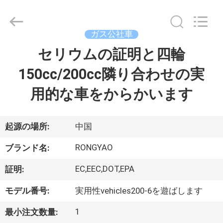
-
2026
Shanghai
Rongyao
Vehicle
ガス公社車
Co.,Ltd.
All
セリウムの証明と四輪
家
Rights
Reserved.
150cc/200cc隣り合わせの実
プ
用的な車をからかいます
ロ
ダ
起源の場所:
中国
ク
RONGYAO
ブランド名:
ト
EC,EEC,DOT,EPA
証明:
モデル番号:
実用性vehicles200-6を遊ばします
私
1
最小注文数量: