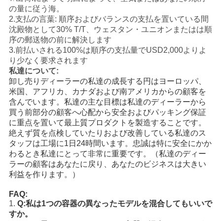
の量に従う海。
2.支払の言葉: 順序およびバランスの支払を置いている間
沈殿物として30% T/T、ウェスタン・ユニオンまたはは順
序の郵送物の前に解決します
3.前払いされる100%は順序の支払量でUSD2,000よりよ
り少なく要求されます
私達について:
卸し売りディーラーの私達の成長する円はヨーロッパ、
米国、アフリカ、カナダおよび南アメリカからの顧客を
含んでいます。私達の主な目標は私達のディーラーから
買う前部分の顧客へ心配から安全およびパッキング保証
に重点を置いて最上質プロダクトを製造することです。
絶えず質を点検していたりおよび改善している私達のス
タッフは工場に1日24時間います。忠誠は特に安全にかか
わるとき私達にとって非常に重要です。（私達のディー
ラーの顧客はあなたに戻り、あなたのビジネスは大きい
利益を作ります。）
FAQ:
1.
Q:私は1つの容器の異なったモデルを混合してもいいで
すか。