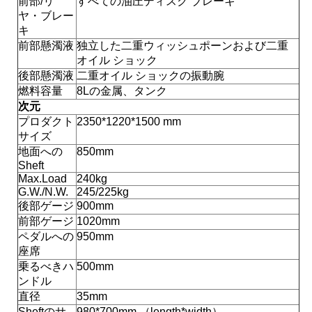
前部/リ
すべての油圧ディスク ブレーキ
ヤ・ブレー
地
キ
前部懸濁液
独立した二重ウィッシュポーンおよび二重
図
オイル ショック
後部懸濁液
二重オイル ショックの振動腕
燃料容量
8Lの金属、タンク
プ
次元
プロダクト
2350*1220*1500 mm
ラ
サイズ
地面への
850mm
イ
Sheft
Max.Load
240kg
バ
G.W./N.W.
245/225kg
後部ゲージ
900mm
シ
前部ゲージ
1020mm
ペダルへの
950mm
ー
座席
乗るべきハ
500mm
ポ
ンドル
直径
35mm
リ
Sheftのサ
980*700mm （length*width）