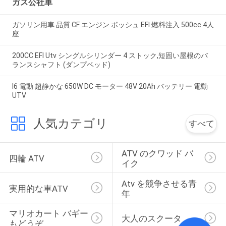
ガス公社車
ガソリン用車 品質 CF エンジン ボッシュ EFI 燃料注入 500cc 4人
座
200CC EFI Utv シングルシリンダー 4 ストック,短固い屋根のバ
ランスシャフト (ダンプベッド)
I6 電動 超静かな 650W DC モーター 48V 20Ah バッテリー 電動
UTV
人気カテゴリ
すべて
ATV のクワッド バ
四輪 ATV
イク
Atv を競争させる青
実用的な車ATV
年
マリオカート バギー
大人のスクータ
もどうぞ