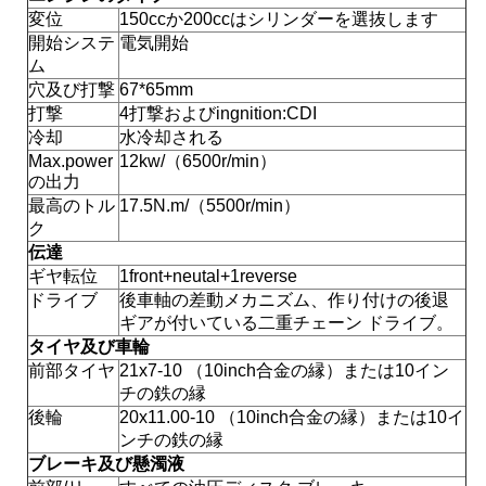
変位
150ccか200ccはシリンダーを選抜します
い
開始システ
電気開始
ム
穴及び打撃
67*65mm
引
打撃
4打撃およびingnition:CDI
冷却
水冷却される
用
Max.power
12kw/（6500r/min）
の出力
を
最高のトル
17.5N.m/（5500r/min）
ク
要
伝達
ギヤ転位
1front+neutal+1reverse
求
ドライブ
後車軸の差動メカニズム、作り付けの後退
し
ギアが付いている二重チェーン ドライブ。
タイヤ及び車輪
な
前部タイヤ
21x7-10 （10inch合金の縁）または10イン
チの鉄の縁
さ
後輪
20x11.00-10 （10inch合金の縁）
または10イ
ンチの鉄の縁
い
ブレーキ及び懸濁液