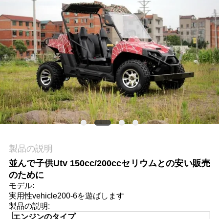
質
管
理
私
達
に
連
製品の説明
絡
並んで子供Utv 150cc/200ccセリウムとの安い販売
し
のために
モデル:
な
実用性vehicle200-6を遊ばします
製品の説明:
さ
エンジンのタイプ