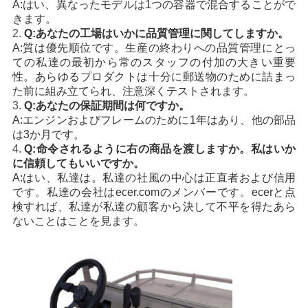
A:はい、異なったモデルは1つの容器で混合することがで
きます。
2.
Q:あなたの工場はいかに品質管理に関してしますか。
A:質は優先順位です。生産の終わりへの品質管理にとっ
ての私達の最初から常のスタッフの付加の大きい重要
性。あらゆるプロダクトは十分に郵送物のために詰まっ
た前に組み立てられ、注意深くテストされます。
3.
Q:あなたの保証期間は何ですか。
A:エンジンおよびフレームのために1年はあり、他の部品
は3か月です。
4.
Q:命令されるように右の商品を渡しますか。私はいか
に信頼してもいいですか。
A:はい、私達は。私達の社風の中心は正直者および信用
です。私達の会社はecer.comのメンバーです。ecerと点
検すれば、私達が私達の顧客から決して不平を得たあら
ないことはことを見ます。