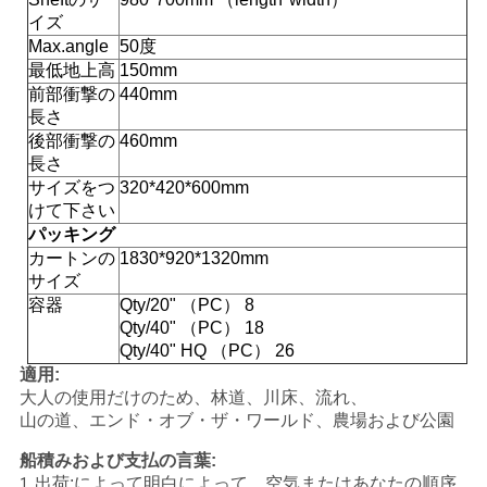
シ
イズ
Max.angle
50度
ー
最低地上高
150mm
前部衝撃の
440mm
長さ
後部衝撃の
460mm
長さ
サイズをつ
320*420*600mm
けて下さい
パッキング
カートンの
1830*920*1320mm
サイズ
容器
Qty/20" （PC） 8
Qty/40" （PC） 18
Qty/40" HQ （PC） 26
適用:
大人の使用だけのため、林道、川床、流れ、
山の道、エンド・オブ・ザ・ワールド、農場および公園
船積みおよび支払の言葉:
出荷:によって明白によって、空気またはあなたの順序
1.