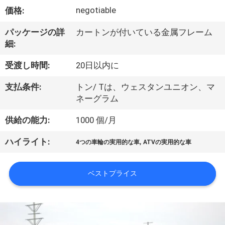
達
negotiable
価格:
に
パッケージの詳
カートンが付いている金属フレーム
つ
細:
い
受渡し時間:
20日以内に
て
支払条件:
トン/ Tは、ウェスタンユニオン、マ
ネーグラム
工
供給の能力:
1000 個/月
場
,
ハイライト:
4つの車輪の実用的な車
ATVの実用的な車
旅
行
ベストプライス
品