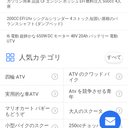
ガソリン用車 品質 CF エンジン ボッシュ EFI 燃料注入 500cc 4人
座
200CC EFI Utv シングルシリンダー 4 ストック,短固い屋根のバ
ランスシャフト (ダンプベッド)
I6 電動 超静かな 650W DC モーター 48V 20Ah バッテリー 電動
UTV
人気カテゴリ
すべて
ATV のクワッド バ
四輪 ATV
イク
Atv を競争させる青
実用的な車ATV
年
マリオカート バギー
大人のスクータ
もどうぞ
小型バイクのスクー
250ccチョッパーの