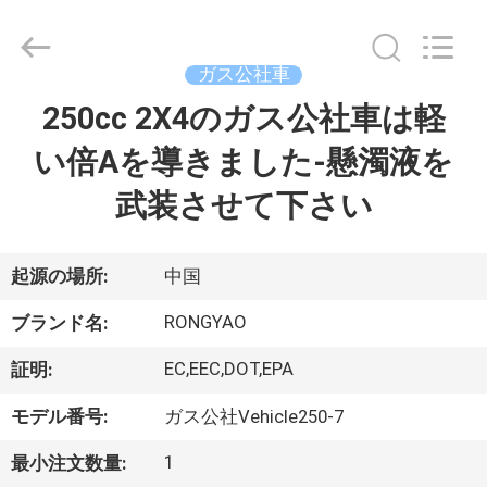
-
2026
Shanghai
Rongyao
Vehicle
ガス公社車
Co.,Ltd.
All
250cc 2X4のガス公社車は軽
家
Rights
Reserved.
い倍Aを導きました-懸濁液を
プ
武装させて下さい
ロ
ダ
起源の場所:
中国
ク
RONGYAO
ブランド名:
ト
EC,EEC,DOT,EPA
証明:
モデル番号:
ガス公社Vehicle250-7
私
1
最小注文数量: