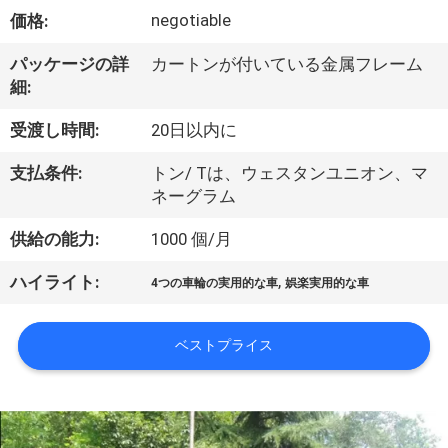
達
negotiable
価格:
に
パッケージの詳
カートンが付いている金属フレーム
つ
細:
い
受渡し時間:
20日以内に
て
支払条件:
トン/ Tは、ウェスタンユニオン、マ
ネーグラム
工
供給の能力:
1000 個/月
場
,
ハイライト:
4つの車輪の実用的な車
娯楽実用的な車
旅
行
ベストプライス
品