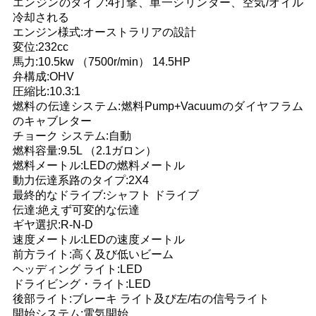
エンジンのタイプ:4打撃、単一シリンダー、空気/オイル
冷却される
い
エンジン様式:オーストラリアの設計
変位:232cc
馬力:10.5kw （7500r/min） 14.5HP
引
弁構成:OHV
圧縮比:10.3:1
用
燃料の伝達システム:燃料Pump+Vacuumのダイヤフラム
のキャブレター
を
チョーク システム:自動
燃料容量:9.5L （2.1ガロン）
要
燃料メートル:LEDの燃料メートル
求
動力伝達系路のタイプ:2X4
最終的なドライブ:シャフト ドライブ
し
伝達:絶えず可変的な伝達
ギヤ選択:R-N-D
な
速度メートル:LEDの速度メートル
前方ライト:高く及び低いビーム
さ
ヘッディング ライト:LED
ドライビング・ライト:LED
い
後部ライト:ブレーキ ライト及び左/右の信号ライト
開始システム:電気開始