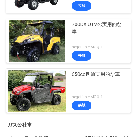
接触
700DX UTVの実用的な
車
negotiable MOQ:1
接触
650cc四輪実用的な車
negotiable MOQ:1
接触
ガス公社車