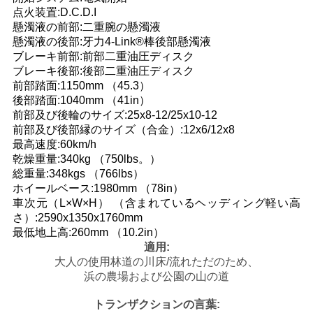
点火装置:D.C.D.I
地
懸濁液の前部:二重腕の懸濁液
懸濁液の後部:牙力4-Link®棒後部懸濁液
図
ブレーキ前部:前部二重油圧ディスク
ブレーキ後部:後部二重油圧ディスク
前部踏面:1150mm （45.3）
後部踏面:1040mm （41in）
プ
前部及び後輪のサイズ:25x8-12/25x10-12
前部及び後部縁のサイズ（合金）:12x6/12x8
ラ
最高速度:60km/h
イ
乾燥重量:340kg （750lbs。）
総重量:348kgs （766lbs）
バ
ホイールベース:1980mm （78in）
車次元（L×W×H） （含まれているヘッディング軽い高
シ
さ）:2590x1350x1760mm
最低地上高:260mm （10.2in）
ー
適用:
大人の使用林道の川床/流れただのため、
ポ
浜の農場および公園の山の道
リ
トランザクションの言葉: