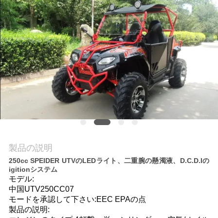
質
管
理
私
達
に
連
製品の説明
絡
250cc SPEIDER UTVのLEDライト、二重腕の懸濁液、D.C.D.Iの
igitionシステム
し
モデル:
中国UTV250CC07
な
モードを承認して下さい:EEC EPAの点
製品の説明:
さ