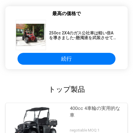
最高の価格で
250cc 2X4のガス公社車は軽い倍A
を導きました-懸濁液を武装させて下
さい
続行
トップ製品
400cc 4車輪の実用的な
車
negotiable MOQ:1