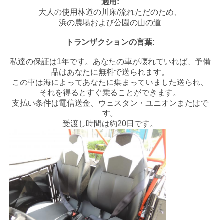
適用:
シ
大人の使用林道の川床/流れただのため、
浜の農場および公園の山の道
ー
トランザクションの言葉:
私達の保証は1年です。あなたの車が壊れていれば、予備
品はあなたに無料で送られます。
この車は海によってあなたに集まっていました送られ、
それを得るとすぐ乗ることができます。
支払い条件は電信送金、ウェスタン・ユニオンまたはで
す。
受渡し時間は約20日です。