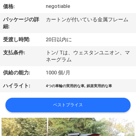
達
negotiable
価格:
に
パッケージの詳
カートンが付いている金属フレーム
つ
細:
い
受渡し時間:
20日以内に
て
支払条件:
トン/ Tは、ウェスタンユニオン、マ
ネーグラム
工
供給の能力:
1000 個/月
場
,
ハイライト:
4つの車輪の実用的な車
娯楽実用的な車
旅
行
ベストプライス
品