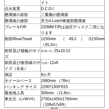
イト
点火装置
D.C.D.I
地
懸濁液の前部
二重腕の懸濁液
図
懸濁液の後部
牙力4-Link®棒後部懸濁液
ブレーキF/R
220MM F/Rは油圧ディスク二倍にな
ります
プ
前部/RearTread
1250mm （49.2）/1150mm
（45.2in）
ラ
前部及び後輪のサイ
25x8-12 /
25x10-12
イ
ズ
前部及び後部縁のサ
12x6 /
12x8
バ
イズ（合金）
保証
6か月
シ
ホイールベース
1980mm （78in）
ー
パッキング サイズ
2290*1300*815
最低地上高
300mm （11.8in）
ポ
車次元（L×W×H）
2700x1450x1760mm
リ
（106x57x69）