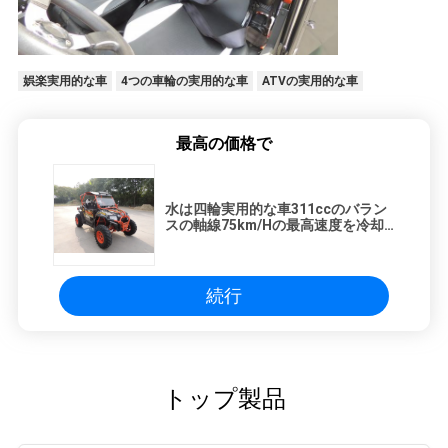
娯楽実用的な車
4つの車輪の実用的な車
ATVの実用的な車
最高の価格で
水は四輪実用的な車311ccのバラン
スの軸線75km/Hの最高速度を冷却
しました
続行
トップ製品