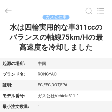
-
2026
Shanghai
Rongyao
Vehicle
ガス公社車
Co.,Ltd.
All
水は四輪実用的な車311ccの
家
Rights
Reserved.
バランスの軸線75km/Hの最
プ
高速度を冷却しました
ロ
ダ
起源の場所:
中国
ク
RONGYAO
ブランド名:
ト
EC,EEC,DOT,EPA
証明:
モデル番号:
ガス公社Vehicle311-1
私
1
最小注文数量: