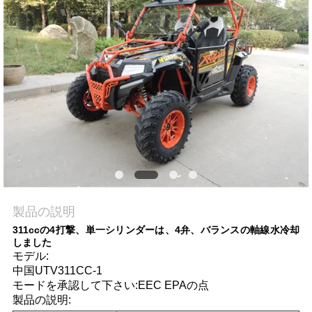
質
管
理
私
達
に
連
製品の説明
絡
311ccの4打撃、単一シリンダーは、4弁、バランスの軸線水冷却
しました
し
モデル:
中国UTV311CC-1
な
モードを承認して下さい:EEC EPAの点
製品の説明:
さ