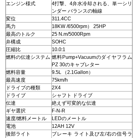
エンジン様式
4打撃、4弁水冷却される、単一シリ
い
ンダー バランスの軸線
変位
311.4CC
馬力
18KW /6500rpm） 25HP
引
最高のトルク
25 N.m/5000Rpm
用
弁構成
SOHC
圧縮比
10.0:1
を
燃料の伝達システム
燃料Pump+Vacuumのダイヤフラム
PZ 30のキャブレター
要
燃料容量
9.5L （2.1Gallon）
求
最高速度
75km/h
ドライブの種類
2X4
し
ドライブ
シャフト ドライブ
伝達
絶えず可変的な伝達
な
ギヤ選択
F-N-R
さ
速度/燃料メートル
LEDのメートル
電池
12AH 12V
い
後部ライト
ブレーキ ライト及び左/右の信号ラ