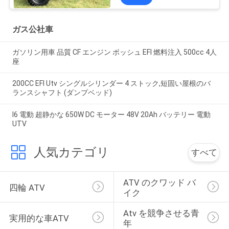
ガス公社車
ガソリン用車 品質 CF エンジン ボッシュ EFI 燃料注入 500cc 4人
座
200CC EFI Utv シングルシリンダー 4 ストック,短固い屋根のバ
ランスシャフト (ダンプベッド)
I6 電動 超静かな 650W DC モーター 48V 20Ah バッテリー 電動
UTV
人気カテゴリ
すべて
ATV のクワッド バ
四輪 ATV
イク
Atv を競争させる青
実用的な車ATV
年