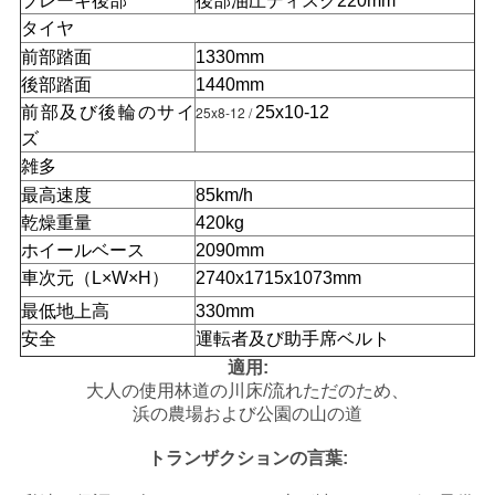
ブレーキ後部
後部油圧ディスク220mm
タイヤ
地
前部踏面
1330mm
後部踏面
1440mm
図
前部及び後輪のサイ
25x8-12 /
25x10-12
ズ
プ
雑多
最高速度
85km/h
ラ
乾燥重量
420kg
ホイールベース
2090mm
イ
車次元（L×W×H）
2740x1715x1073mm
バ
最低地上高
330mm
安全
運転者及び助手席ベルト
シ
適用:
ー
大人の使用林道の川床/流れただのため、
浜の農場および公園の山の道
ポ
トランザクションの言葉:
リ