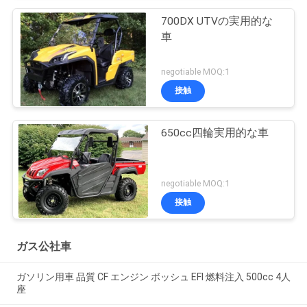
700DX UTVの実用的な
車
negotiable MOQ:1
接触
650cc四輪実用的な車
negotiable MOQ:1
接触
ガス公社車
ガソリン用車 品質 CF エンジン ボッシュ EFI 燃料注入 500cc 4人
座