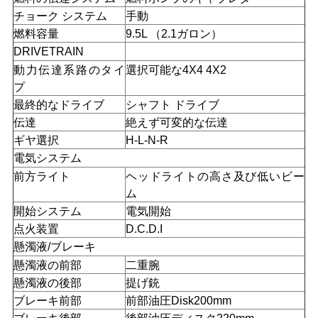
チョーク システム
手動
い
燃料容量
9.5L （2.1ガロン）
DRIVETRAIN
引
動力伝達系路のタイ
選択可能な4X4 4X2
プ
用
最終的なドライブ
シャフト ドライブ
伝達
絶えず可変的な伝達
を
ギヤ選択
H-L-N-R
要
電気システム
前方ライト
ヘッドライトの高さ及び低いビー
求
ム
し
開始システム
電気開始
点火装置
D.C.D.I
な
懸濁液/ブレーキ
懸濁液の前部
二重腕
さ
懸濁液の後部
提げ銃
い
ブレーキ前部
前部油圧Disk200mm