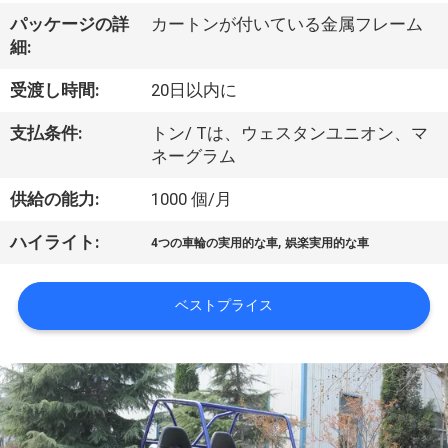
達
パッケージの詳
カートンが付いている金属フレーム
に
細:
つ
受渡し時間:
20日以内に
い
支払条件:
トン/ Tは、ウェスタンユニオン、マ
て
ネーグラム
供給の能力:
1000 個/月
工
,
ハイライト:
4つの車輪の実用的な車
娯楽実用的な車
場
旅
ベストプライス
行
品