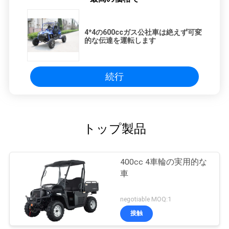
4*4の600ccガス公社車は絶えず可変
的な伝達を運転します
続行
トップ製品
400cc 4車輪の実用的な
車
negotiable MOQ:1
接触