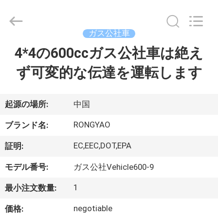
-
2026
Shanghai
Rongyao
Vehicle
ガス公社車
Co.,Ltd.
All
4*4の600ccガス公社車は絶え
家
Rights
Reserved.
ず可変的な伝達を運転します
プ
ロ
起源の場所:
中国
ダ
RONGYAO
ブランド名:
ク
EC,EEC,DOT,EPA
証明:
ト
モデル番号:
ガス公社Vehicle600-9
1
最小注文数量:
私
negotiable
価格: