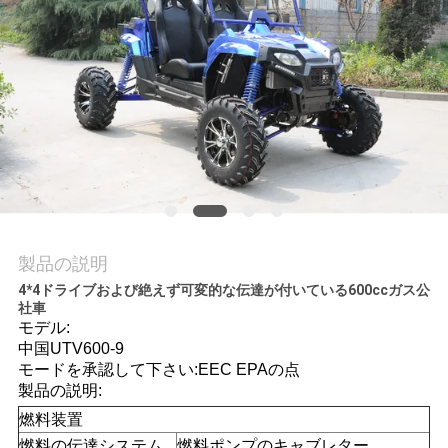
質
管
理
私
達
に
製品の説明
連
4*4ドライブおよび絶えず可変的な伝達が付いている600ccガス公
社車
絡
モデル:
中国UTV600-9
し
モードを承認して下さい:EEC EPAの点
製品の説明:
な
燃料装置
さ
燃料の伝達システム
燃料ポンプのキャブレター