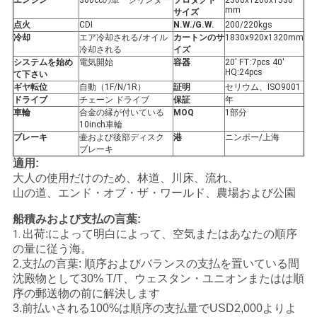
エンジン
300ccの単一シリンダー
プロダクト
2300x1200x1530
mm
サイズ
い
点火
CDI
N.W./G.W.
200/220kgs
冷却
エア冷却される/オイル
カートンのサ
1830x920x1320mm
冷却される
イズ
システムを始め
電気開始
容器
20' FT:7pcs 40'
引
HQ:24pcs
て下さい
ギヤ転位
自動（1F/N/1R）
証明
セリウム、ISO9001
用
ドライブ
チェーン ドライブ
保証
年
車輪
合金の縁が付いている
MOQ
1部分
を
10inch車輪
ブレーキ
壷および後部ディスク
港
ニンポー/上海
ブレーキ
要
適用:
大人の使用だけのため、林道、川床、流れ、
求
山の道、エンド・オブ・ザ・ワールド、農場および公園
し
船積みおよび支払の言葉:
出荷:によって明白によって、空気またはあなたの順序
1.
な
の量に従う海。
2.支払の言葉: 順序およびバランスの支払を置いている間
さ
沈殿物として30% T/T、ウェスタン・ユニオンまたはは順
序の郵送物の前に解決します
い
3.前払いされる100%は順序の支払量でUSD2,000よりよ