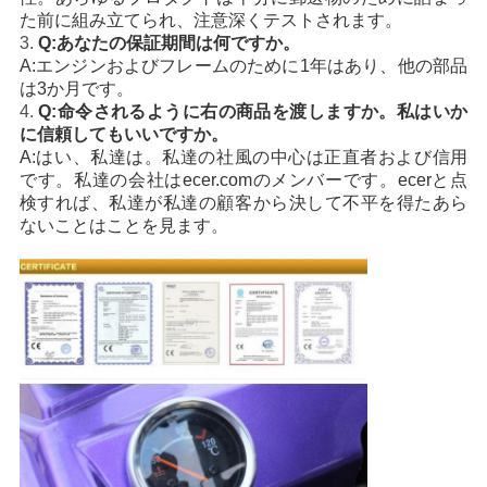
た前に組み立てられ、注意深くテストされます。
シ
3.
Q:あなたの保証期間は何ですか。
ー
A:エンジンおよびフレームのために1年はあり、他の部品
は3か月です。
4.
Q:命令されるように右の商品を渡しますか。私はいか
に信頼してもいいですか。
A:はい、私達は。私達の社風の中心は正直者および信用
です。私達の会社はecer.comのメンバーです。ecerと点
検すれば、私達が私達の顧客から決して不平を得たあら
ないことはことを見ます。