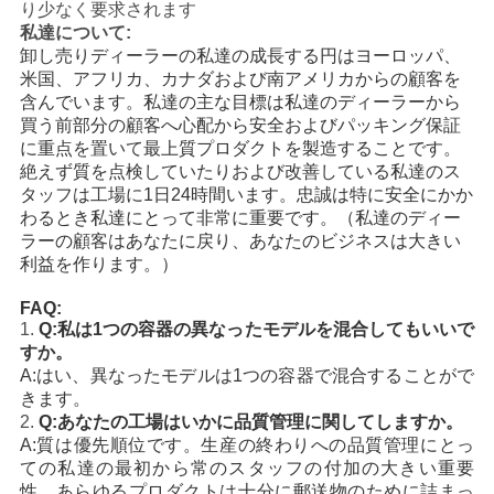
り少なく要求されます
私達について:
地
卸し売りディーラーの私達の成長する円はヨーロッパ、
米国、アフリカ、カナダおよび南アメリカからの顧客を
図
含んでいます。私達の主な目標は私達のディーラーから
買う前部分の顧客へ心配から安全およびパッキング保証
に重点を置いて最上質プロダクトを製造することです。
プ
絶えず質を点検していたりおよび改善している私達のス
タッフは工場に1日24時間います。忠誠は特に安全にかか
ラ
わるとき私達にとって非常に重要です。（私達のディー
ラーの顧客はあなたに戻り、あなたのビジネスは大きい
イ
利益を作ります。）
バ
FAQ:
1.
Q:私は1つの容器の異なったモデルを混合してもいいで
シ
すか。
A:はい、異なったモデルは1つの容器で混合することがで
ー
きます。
2.
Q:あなたの工場はいかに品質管理に関してしますか。
ポ
A:質は優先順位です。生産の終わりへの品質管理にとっ
ての私達の最初から常のスタッフの付加の大きい重要
リ
性。あらゆるプロダクトは十分に郵送物のために詰まっ