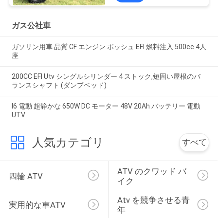
ガス公社車
ガソリン用車 品質 CF エンジン ボッシュ EFI 燃料注入 500cc 4人
座
200CC EFI Utv シングルシリンダー 4 ストック,短固い屋根のバ
ランスシャフト (ダンプベッド)
I6 電動 超静かな 650W DC モーター 48V 20Ah バッテリー 電動
UTV
人気カテゴリ
すべて
ATV のクワッド バ
四輪 ATV
イク
Atv を競争させる青
実用的な車ATV
年