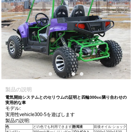
質
管
理
私
達
に
連
製品の説明
絡
電気開始システムとのセリウムの証明と四輪300cc隣り合わせの
実用的な車
し
モデル:
実用性vehicle300-5を遊ばします
な
製品の説明:
色
どの色でも利用できます
懸濁液
前後オイル ショック
さ