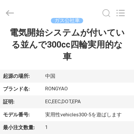
-
2026
Shanghai
Rongyao
Vehicle
ガス公社車
Co.,Ltd.
All
電気開始システムが付いてい
家
Rights
Reserved.
る並んで300cc四輪実用的な
プ
車
ロ
ダ
起源の場所:
中国
ク
RONGYAO
ブランド名:
ト
EC,EEC,DOT,EPA
証明:
モデル番号:
実用性vehicles300-5を遊ばします
私
1
最小注文数量: