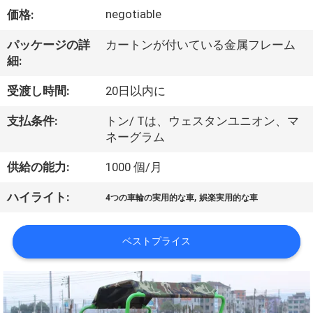
達
negotiable
価格:
に
パッケージの詳
カートンが付いている金属フレーム
つ
細:
い
受渡し時間:
20日以内に
て
支払条件:
トン/ Tは、ウェスタンユニオン、マ
ネーグラム
工
供給の能力:
1000 個/月
場
,
ハイライト:
4つの車輪の実用的な車
娯楽実用的な車
旅
行
ベストプライス
品