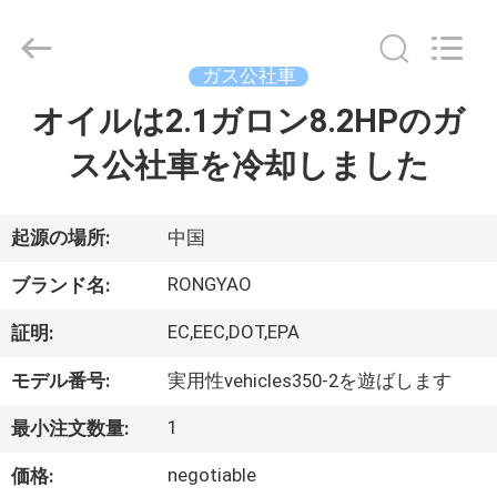
-
2026
Shanghai
Rongyao
Vehicle
ガス公社車
Co.,Ltd.
All
オイルは2.1ガロン8.2HPのガ
家
Rights
Reserved.
ス公社車を冷却しました
プ
ロ
起源の場所:
中国
ダ
RONGYAO
ブランド名:
ク
EC,EEC,DOT,EPA
証明:
ト
モデル番号:
実用性vehicles350-2を遊ばします
1
最小注文数量:
私
negotiable
価格: