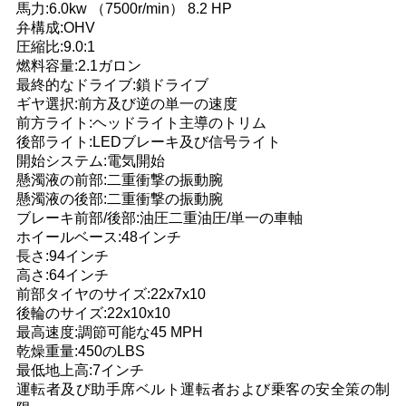
馬力:6.0kw （7500r/min） 8.2 HP
い
弁構成:OHV
圧縮比:9.0:1
燃料容量:2.1ガロン
最終的なドライブ:鎖ドライブ
引
ギヤ選択:前方及び逆の単一の速度
用
前方ライト:ヘッドライト主導のトリム
後部ライト:LEDブレーキ及び信号ライト
を
開始システム:電気開始
懸濁液の前部:二重衝撃の振動腕
要
懸濁液の後部:二重衝撃の振動腕
ブレーキ前部/後部:油圧二重油圧/単一の車軸
求
ホイールベース:48インチ
長さ:94インチ
し
高さ:64インチ
前部タイヤのサイズ:22x7x10
な
後輪のサイズ:22x10x10
最高速度:調節可能な45 MPH
さ
乾燥重量:450のLBS
最低地上高:7インチ
い
運転者及び助手席ベルト運転者および乗客の安全策の制