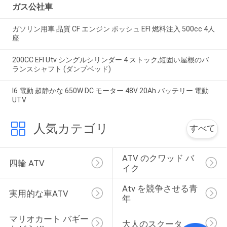
ガス公社車
ガソリン用車 品質 CF エンジン ボッシュ EFI 燃料注入 500cc 4人
座
200CC EFI Utv シングルシリンダー 4 ストック,短固い屋根のバ
ランスシャフト (ダンプベッド)
I6 電動 超静かな 650W DC モーター 48V 20Ah バッテリー 電動
UTV
人気カテゴリ
すべて
ATV のクワッド バ
四輪 ATV
イク
Atv を競争させる青
実用的な車ATV
年
マリオカート バギー
大人のスクータ