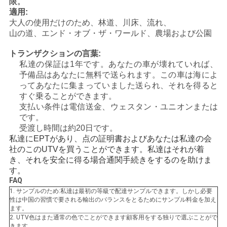
限。
適用:
地
大人の使用だけのため、林道、川床、流れ、
山の道、エンド・オブ・ザ・ワールド、農場および公園
図
トランザクションの言葉:
私達の保証は1年です。あなたの車が壊れていれば、
プ
予備品はあなたに無料で送られます。この車は海によ
ってあなたに集まっていました送られ、それを得ると
ラ
すぐ乗ることができます。
支払い条件は電信送金、ウェスタン・ユニオンまたは
イ
です。
受渡し時間は約20日です。
バ
私達にEPTがあり、点の証明書およびあなたは私達の会
社のこのUTVを買うことができます。私達はそれが着
シ
き、それを安全に得る場合通関手続きをするのを助けま
す。
ー
FAQ
1. サンプルのため:私達は最初の等級で配達サンプルできます。しかし必要
ポ
性は中国の習慣で要される輸出のバランスをとるためにサンプル料金を加え
ます。
リ
2. UTV色はまた通常の色でことができます顧客用をする独りで選ぶことがで
きます