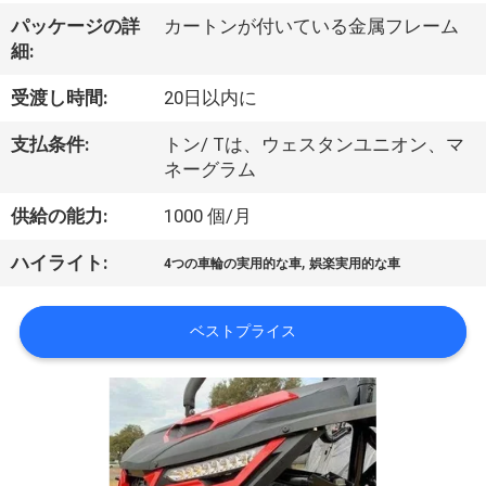
達
パッケージの詳
カートンが付いている金属フレーム
に
細:
つ
受渡し時間:
20日以内に
い
支払条件:
トン/ Tは、ウェスタンユニオン、マ
て
ネーグラム
供給の能力:
1000 個/月
工
,
ハイライト:
4つの車輪の実用的な車
娯楽実用的な車
場
旅
ベストプライス
行
品