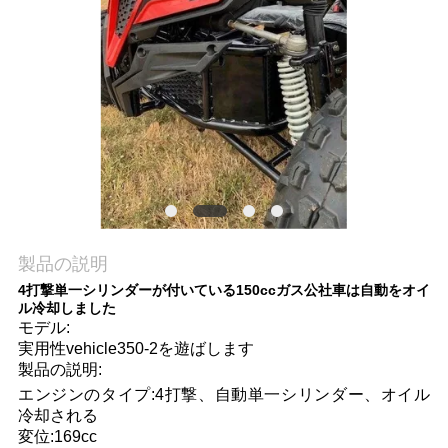
質
管
理
私
達
に
製品の説明
連
4打撃単一シリンダーが付いている150ccガス公社車は自動をオイ
ル冷却しました
絡
モデル:
実用性vehicle350-2を遊ばします
し
製品の説明:
な
エンジンのタイプ:4打撃、自動単一シリンダー、オイル
冷却される
さ
変位:169cc