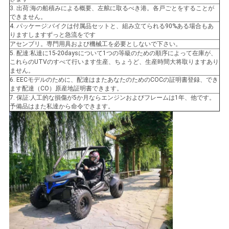
3. 出荷:海の船積みによる概要、左舷に取るべき港。各戸ごとをすることが
シ
できません。
4. パッケージ:バイクは付属品セットと、組み立てられる90%ある場合もあ
ー
りますしますずっと急流をです
アセンブリ。専門用具および機械工を必要としないで下さい。
5. 配達:私達に15-20daysについて1つの等級のための順序によって在庫が、
これらのUTVのすべて行います生産、ちょうど、生産時間大将取りますあり
ません。
6. EECモデルのために、配達はまたあなたのためのCOCの証明書登録、でき
ます配達（CO）原産地証明書できます。
7. 保証:人工的な損傷が5か月ならエンジンおよびフレームは1年、他です。
予備品はまた私達から命令できます。