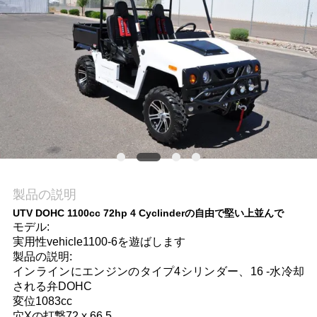
質
管
理
私
達
に
製品の説明
連
UTV DOHC 1100cc 72hp 4 Cyclinderの自由で堅い上並んで
絡
モデル:
実用性vehicle1100-6を遊ばします
し
製品の説明:
インラインにエンジンのタイプ4シリンダー、16 -水冷却
な
される弁DOHC
変位1083cc
さ
穴Xの打撃72 x 66.5