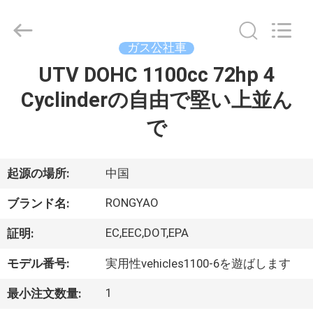
-
2026
Shanghai
Rongyao
Vehicle
ガス公社車
Co.,Ltd.
All
UTV DOHC 1100cc 72hp 4
家
Rights
Reserved.
Cyclinderの自由で堅い上並ん
プ
で
ロ
起源の場所:
中国
ダ
RONGYAO
ク
ブランド名:
ト
EC,EEC,DOT,EPA
証明:
モデル番号:
実用性vehicles1100-6を遊ばします
私
1
最小注文数量: