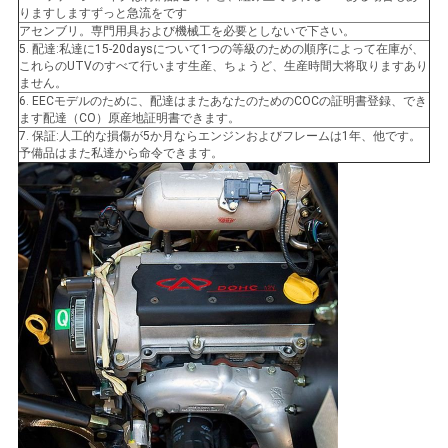
りますしますずっと急流をです
シ
アセンブリ。専門用具および機械工を必要としないで下さい。
5. 配達:私達に15-20daysについて1つの等級のための順序によって在庫が、
ー
これらのUTVのすべて行います生産、ちょうど、生産時間大将取りますあり
ません。
6. EECモデルのために、配達はまたあなたのためのCOCの証明書登録、でき
ます配達（CO）原産地証明書できます。
7. 保証:人工的な損傷が5か月ならエンジンおよびフレームは1年、他です。
予備品はまた私達から命令できます。