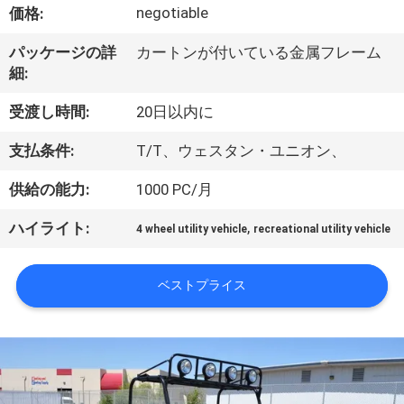
達
negotiable
価格:
に
パッケージの詳
カートンが付いている金属フレーム
つ
細:
い
受渡し時間:
20日以内に
て
支払条件:
T/T、ウェスタン・ユニオン、
供給の能力:
1000 PC/月
工
,
ハイライト:
4 wheel utility vehicle
recreational utility vehicle
場
旅
ベストプライス
行
品