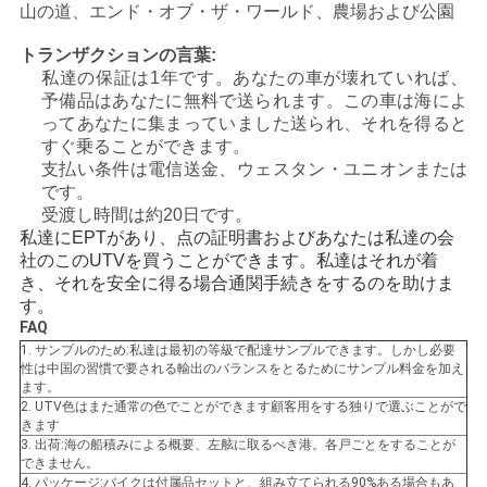
山の道、エンド・オブ・ザ・ワールド、農場および公園
地
トランザクションの言葉:
私達の保証は1年です。あなたの車が壊れていれば、
図
予備品はあなたに無料で送られます。この車は海によ
ってあなたに集まっていました送られ、それを得ると
すぐ乗ることができます。
プ
支払い条件は電信送金、ウェスタン・ユニオンまたは
です。
ラ
受渡し時間は約20日です。
私達にEPTがあり、点の証明書およびあなたは私達の会
イ
社のこのUTVを買うことができます。私達はそれが着
き、それを安全に得る場合通関手続きをするのを助けま
バ
す。
FAQ
シ
1. サンプルのため:私達は最初の等級で配達サンプルできます。しかし必要
性は中国の習慣で要される輸出のバランスをとるためにサンプル料金を加え
ー
ます。
2. UTV色はまた通常の色でことができます顧客用をする独りで選ぶことがで
ポ
きます
3. 出荷:海の船積みによる概要、左舷に取るべき港。各戸ごとをすることが
リ
できません。
4. パッケージ:バイクは付属品セットと、組み立てられる90%ある場合もあ