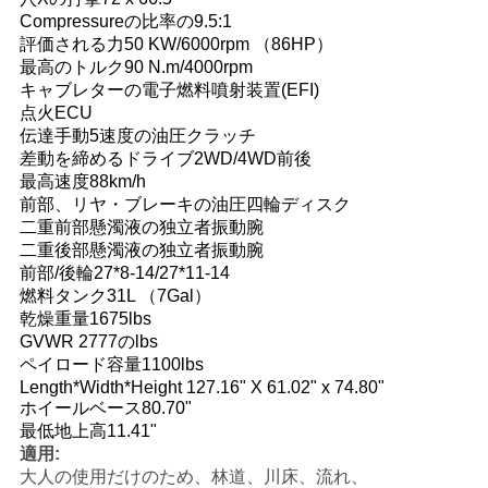
Compressureの比率の9.5:1
い
評価される力50 KW/6000rpm （86HP）
最高のトルク90 N.m/4000rpm
キャブレターの電子燃料噴射装置(EFI)
引
点火ECU
伝達手動5速度の油圧クラッチ
用
差動を締めるドライブ2WD/4WD前後
最高速度88km/h
を
前部、リヤ・ブレーキの油圧四輪ディスク
二重前部懸濁液の独立者振動腕
要
二重後部懸濁液の独立者振動腕
前部/後輪27*8-14/27*11-14
求
燃料タンク31L （7Gal）
乾燥重量1675lbs
し
GVWR 2777のlbs
ペイロード容量1100lbs
な
Length*Width*Height 127.16" X 61.02" x 74.80"
ホイールベース80.70"
さ
最低地上高11.41"
い
適用:
大人の使用だけのため、林道、川床、流れ、