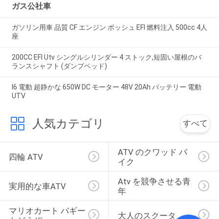
ガス公社車
ガソリン用車 品質 CF エンジン ボッシュ EFI 燃料注入 500cc 4人
座
200CC EFI Utv シングルシリンダー 4 ストック,短固い屋根のバ
ランスシャフト (ダンプベッド)
I6 電動 超静かな 650W DC モーター 48V 20Ah バッテリー 電動
UTV
人気カテゴリ
すべて
ATV のクワッド バ
四輪 ATV
イク
Atv を競争させる青
実用的な車ATV
年
マリオカート バギー
大人のスクータ