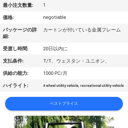
達
1
最小注文数量:
に
negotiable
価格:
つ
パッケージの詳
カートンが付いている金属フレーム
い
細:
て
受渡し時間:
20日以内に
支払条件:
T/T、ウェスタン・ユニオン、
工
供給の能力:
1000 PC/月
場
,
ハイライト:
旅
4 wheel utility vehicle
recreational utility vehicle
行
ベストプライス
品