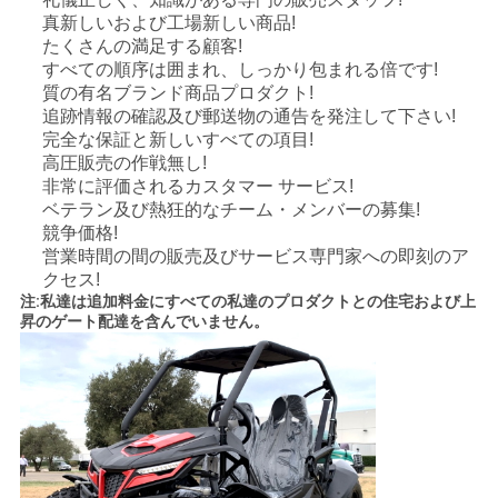
真新しいおよび工場新しい商品!
たくさんの満足する顧客!
すべての順序は囲まれ、しっかり包まれる倍です!
質の有名ブランド商品プロダクト!
追跡情報の確認及び郵送物の通告を発注して下さい!
完全な保証と新しいすべての項目!
高圧販売の作戦無し!
非常に評価されるカスタマー サービス!
ベテラン及び熱狂的なチーム・メンバーの募集!
競争価格!
営業時間の間の販売及びサービス専門家への即刻のア
クセス!
注:私達は追加料金にすべての私達のプロダクトとの住宅および上
昇のゲート配達を含んでいません。