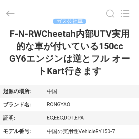
-
2026
Shanghai
Rongyao
Vehicle
ガス公社車
Co.,Ltd.
All
F-N-RWCheetah内部UTV実用
家
Rights
Reserved.
的な車が付いている150cc
プ
GY6エンジンは逆とフル オー
ロ
トKart行きます
ダ
ク
起源の場所:
中国
ト
RONGYAO
ブランド名:
EC,EEC,DOT,EPA
証明:
私
モデル番号:
中国の実用性VehicleRY150-7