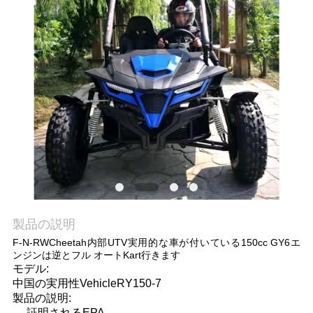
質
管
理
私
達
に
連
絡
製品の説明
F-N-RWCheetah内部UTV実用的な車が付いている150cc GY6エ
し
ンジンは逆とフル オートKart行きます
モデル:
な
中国の実用性VehicleRY150-7
製品の説明:
さ
証明されるEPA