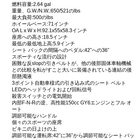
燃料容量:2.64 gal
重量、G.W./N.W.:650/521のlbs
地
最大負荷:500のlbs
ホイールベース:71インチ
図
OA L x W x H:92.1x55x58.3インチ
座席への高さ:18.5インチ
最低の最低地上高:5.9インチ
プ
シート バックの間隔へのペダル:42"への36"
スポーティな流行の設計
ラ
困難な反slopの引きベルトが、他の後部固体車軸機械
との比較を転がすこと大いに装備されている連結の後
イ
部懸濁液
3ポイント自動車様式の引き込み式のシート ベルト
バ
LEDのヘッドライトおよび回転信号
シ
殺害スイッチとの電気開始
内部F-N-Rの逆、高性能150cc GY6エンジンとフル オ
ー
ート
調節可能なハンドル
ポ
個々のスポーツの座席
ビキニの日よけの上
リ
調節可能な運転席:42"に36"から調節可能なシート バッ