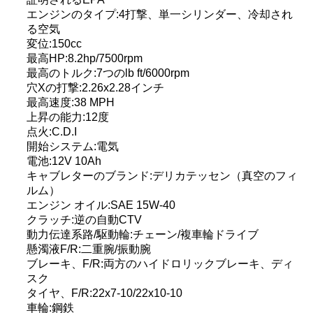
エンジンのタイプ:4打撃、単一シリンダー、冷却され
い
る空気
変位:150cc
最高HP:8.2hp/7500rpm
引
最高のトルク:7つのlb ft/6000rpm
穴Xの打撃:2.26x2.28インチ
用
最高速度:38 MPH
上昇の能力:12度
を
点火:C.D.I
開始システム:電気
要
電池:12V 10Ah
キャブレターのブランド:デリカテッセン（真空のフィ
求
ルム）
エンジン オイル:SAE 15W-40
し
クラッチ:逆の自動CTV
な
動力伝達系路/駆動輪:チェーン/複車輪ドライブ
懸濁液F/R:二重腕/振動腕
さ
ブレーキ、F/R:両方のハイドロリックブレーキ、ディ
スク
い
タイヤ、F/R:22x7-10/22x10-10
車輪:鋼鉄