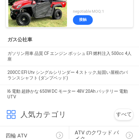
negotiable MOQ:1
接触
ガス公社車
ガソリン用車 品質 CF エンジン ボッシュ EFI 燃料注入 500cc 4人
座
200CC EFI Utv シングルシリンダー 4 ストック,短固い屋根のバ
ランスシャフト (ダンプベッド)
I6 電動 超静かな 650W DC モーター 48V 20Ah バッテリー 電動
UTV
人気カテゴリ
すべて
ATV のクワッド バ
四輪 ATV
イク