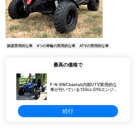
娯楽実用的な車
4つの車輪の実用的な車
ATVの実用的な車
最高の価格で
F-N-RWCheetah内部UTV実用的な
車が付いている150cc GY6エンジン
は逆とフル オートKart行きます
続行