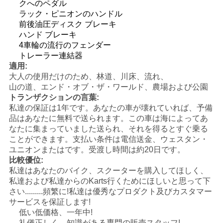
クへのペダル
シ
ラック・ピニオンのハンドル
前後油圧ディスク ブレーキ
ー
ハンド ブレーキ
4車輪の流行のフェンダー
トレーラー連結器
適用:
大人の使用だけのため、林道、川床、流れ、
山の道、エンド・オブ・ザ・ワールド、農場および公園
トランザクションの言葉:
私達の保証は1年です。あなたの車が壊れていれば、予備
品はあなたに無料で送られます。この車は海によってあ
なたに集まっていました送られ、それを得るとすぐ乗る
ことができます。支払い条件は電信送金、ウェスタン・
ユニオンまたはです。受渡し時間は約20日です。
比較優位:
私達はあなたのバイク、スクーターを購入してほしく、
私達および私達からのKarts行くためにほしいと思って下
さい.........頻繁に!私達は優秀なプロダクト及びカスタマー
サービスを保証します!
低い低価格、一年中!
礼儀正しく、知識がある専門の販売スタッフ!