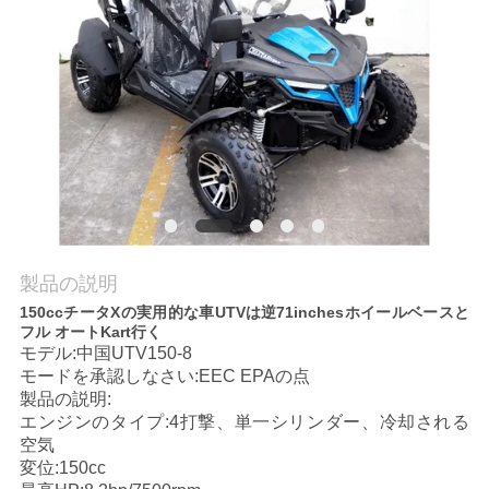
質
管
理
私
達
に
製品の説明
連
150ccチータXの実用的な車UTVは逆71inchesホイールベースと
フル オートKart行く
絡
モデル:中国UTV150-8
モードを承認しなさい:EEC EPAの点
し
製品の説明:
エンジンのタイプ:4打撃、単一シリンダー、冷却される
な
空気
変位:150cc
さ