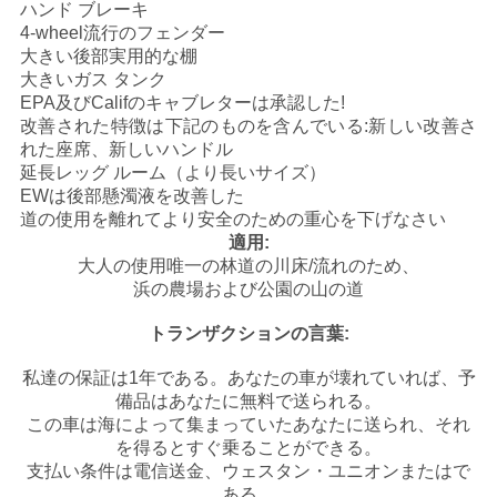
ハンド ブレーキ
シ
4-wheel流行のフェンダー
大きい後部実用的な棚
ー
大きいガス タンク
EPA及びCalifのキャブレターは承認した!
改善された特徴は下記のものを含んでいる:新しい改善さ
れた座席、新しいハンドル
延長レッグ ルーム（より長いサイズ）
EWは後部懸濁液を改善した
道の使用を離れてより安全のための重心を下げなさい
適用:
大人の使用唯一の林道の川床/流れのため、
浜の農場および公園の山の道
トランザクションの言葉:
私達の保証は1年である。あなたの車が壊れていれば、予
備品はあなたに無料で送られる。
この車は海によって集まっていたあなたに送られ、それ
を得るとすぐ乗ることができる。
支払い条件は電信送金、ウェスタン・ユニオンまたはで
ある。