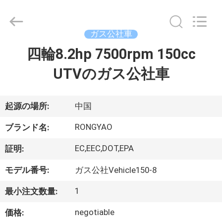
-
2026
Shanghai
Rongyao
Vehicle
ガス公社車
Co.,Ltd.
All
四輪8.2hp 7500rpm 150cc
家
Rights
Reserved.
UTVのガス公社車
プ
ロ
起源の場所:
中国
ダ
RONGYAO
ブランド名:
ク
EC,EEC,DOT,EPA
証明:
ト
モデル番号:
ガス公社Vehicle150-8
1
最小注文数量:
私
negotiable
価格: