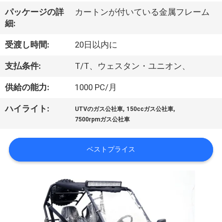
達
パッケージの詳
カートンが付いている金属フレーム
に
細:
つ
受渡し時間:
20日以内に
い
支払条件:
T/T、ウェスタン・ユニオン、
て
供給の能力:
1000 PC/月
,
,
ハイライト:
工
UTVのガス公社車
150ccガス公社車
7500rpmガス公社車
場
旅
ベストプライス
行
品