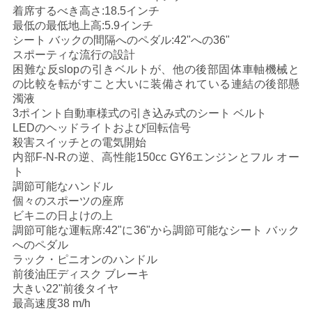
着席するべき高さ:18.5インチ
最低の最低地上高:5.9インチ
地
シート バックの間隔へのペダル:42"への36"
図
スポーティな流行の設計
困難な反slopの引きベルトが、他の後部固体車軸機械と
の比較を転がすこと大いに装備されている連結の後部懸
濁液
プ
3ポイント自動車様式の引き込み式のシート ベルト
LEDのヘッドライトおよび回転信号
ラ
殺害スイッチとの電気開始
内部F-N-Rの逆、高性能150cc GY6エンジンとフル オー
イ
ト
バ
調節可能なハンドル
個々のスポーツの座席
シ
ビキニの日よけの上
調節可能な運転席:42"に36"から調節可能なシート バック
ー
へのペダル
ラック・ピニオンのハンドル
ポ
前後油圧ディスク ブレーキ
大きい22"前後タイヤ
リ
最高速度38 m/h