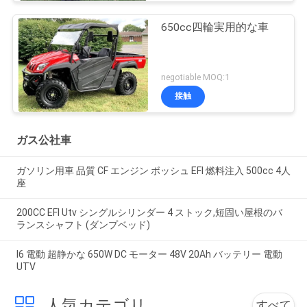
650cc四輪実用的な車
negotiable MOQ:1
接触
ガス公社車
ガソリン用車 品質 CF エンジン ボッシュ EFI 燃料注入 500cc 4人
座
200CC EFI Utv シングルシリンダー 4 ストック,短固い屋根のバ
ランスシャフト (ダンプベッド)
I6 電動 超静かな 650W DC モーター 48V 20Ah バッテリー 電動
UTV
人気カテゴリ
すべて