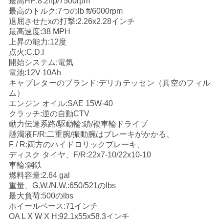
最高HP:8.2hp/7500rpm
最高のトルク:7つのlb ft/6000rpm
い
退屈させたxの打撃:2.26x2.28インチ
最高速度:38 MPH
上昇の能力:12度
引
点火:C.D.I
開始システム:電気
用
電池:12V 10Ah
キャブレターのブランド:デリカテッセン（真空のフィル
を
ム）
エンジン オイル:SAE 15W-40
要
クラッチ:逆の自動CTV
動力伝達系路/駆動輪:鎖/複車輪ドライブ
求
懸濁液F/R:二重腕/振動腕はブレーキがかかる、
し
F / R:両方のハイドロリックブレーキ、
ディスク タイヤ、F/R:22x7-10/22x10-10
な
車輪:鋼鉄
燃料容量:2.64 gal
さ
重量、G.W./N.W.:650/521のlbs
最大負荷:500のlbs
い
ホイールベース:71インチ
OA L X W X H:92.1x55x58.3インチ