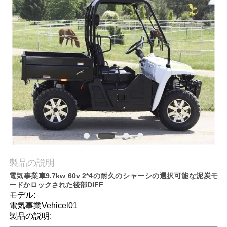
質
管
理
私
達
に
連
絡
製品の説明
電気事業車9.7kw 60v 2*4の耐久のシャーシの選択可能な泥炭モ
し
ードかロックされた後部DIFF
モデル:
な
電気事業Vehicel01
製品の説明:
さ