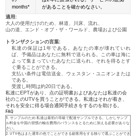
months*
があることを確かめなさい。
適用:
大人の使用だけのため、林道、川床、流れ、
山の道、エンド・オブ・ザ・ワールド、農場および公園
トランザクションの言葉:
私達の保証は1年である。あなたの車が壊れていれ
ば、予備品はあなたに無料で送られる。この車は海に
よって集まっていたあなたに送られ、それを得るとす
ぐ乗ることができる。
支払い条件は電信送金、ウェスタン・ユニオンまたは
である。
受渡し時間は約20日である。
私達にEPTがあり、点の証明書およびあなたは私達の会
社のこのUTVを買うことができる。私達はそれが着き、
それを安全に得る場合通関手続きをするのを助ける。
FAQ
1.
サンプルのため:私達は最初の等級で配達サンプルできる。しかしサンプ
ル料金を中国の習慣の輸出費用のバランスをとるために加える必要がありな
さい。
2. UTV色はまた通常の色でことができる顧客用をする独りで選ぶことができ