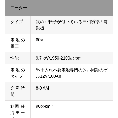
い
モーター
タイプ
銅の回転子が付いている三相誘導の電
引
動機
用
電池の
60V
を
電圧
要
性能
9.7 kW/1950-2100のrpm
求
電池の
5x手入れ不要電池専門の深い周期のゲ
タイプ
ル12V/100Ah
し
充満時
8-9 AM
な
間
さ
範囲:経
90のkm *
い
済モー