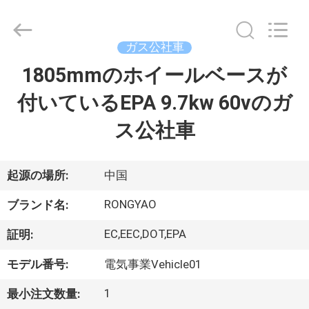
-
2026
Shanghai
Rongyao
Vehicle
ガス公社車
Co.,Ltd.
All
1805mmのホイールベースが
家
Rights
Reserved.
付いているEPA 9.7kw 60vのガ
プ
ス公社車
ロ
ダ
起源の場所:
中国
ク
RONGYAO
ブランド名:
ト
EC,EEC,DOT,EPA
証明:
モデル番号:
電気事業Vehicle01
私
1
最小注文数量: