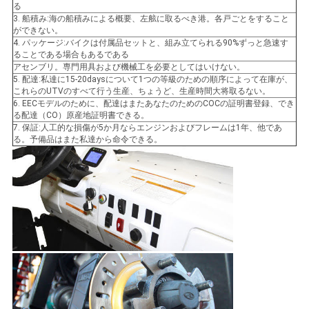
る
3. 船積み:海の船積みによる概要、左舷に取るべき港。各戸ごとをすること
ができない。
4. パッケージ:バイクは付属品セットと、組み立てられる90%ずっと急速す
ることである場合もあるである
アセンブリ。専門用具および機械工を必要としてはいけない。
5. 配達:私達に15-20daysについて1つの等級のための順序によって在庫が、
これらのUTVのすべて行う生産、ちょうど、生産時間大将取るない。
6. EECモデルのために、配達はまたあなたのためのCOCの証明書登録、でき
る配達（CO）原産地証明書できる。
7. 保証:人工的な損傷が5か月ならエンジンおよびフレームは1年、他であ
る。予備品はまた私達から命令できる。