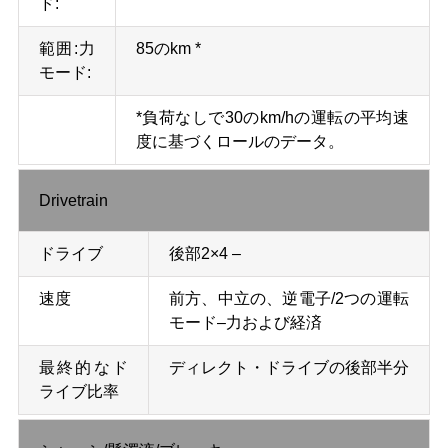
ド:
地
範囲:力
85のkm *
モード:
図
*負荷なしで30のkm/hの運転の平均速
度に基づくロールのデータ。
プ
ラ
Drivetrain
イ
ドライブ
後部2×4 –
バ
速度
前方、中立の、逆電子/2つの運転
シ
モード–力および経済
ー
最終的なド
ディレクト・ドライブの後部半分
ポ
ライブ比率
リ