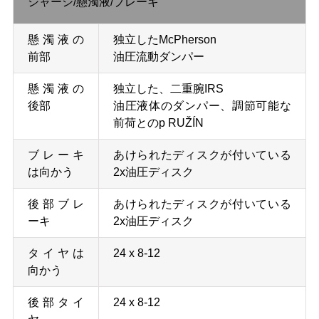
シャーシ/懸濁液/ブレーキ
シ
懸濁液の
独立したMcPherson
ー
前部
油圧流動ダンパー
懸濁液の
独立した、二重腕IRS
後部
油圧液体のダンパー、調節可能な
前荷とのp RUŽÍN
ブレーキ
あけられたディスクが付いている
は向かう
2x油圧ディスク
後部ブレ
あけられたディスクが付いている
ーキ
2x油圧ディスク
タイヤは
24 x 8-12
向かう
後部タイ
24 x 8-12