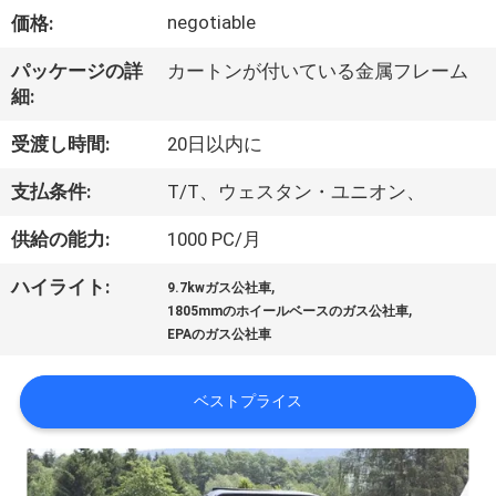
達
negotiable
価格:
に
パッケージの詳
カートンが付いている金属フレーム
つ
細:
い
受渡し時間:
20日以内に
て
支払条件:
T/T、ウェスタン・ユニオン、
供給の能力:
1000 PC/月
工
,
ハイライト:
場
9.7kwガス公社車
,
1805mmのホイールベースのガス公社車
旅
EPAのガス公社車
行
ベストプライス
品