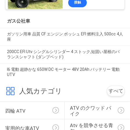
接触
ガス公社車
ガソリン用車 品質 CF エンジン ボッシュ EFI 燃料注入 500cc 4人
座
200CC EFI Utv シングルシリンダー 4 ストック,短固い屋根のバ
ランスシャフト (ダンプベッド)
I6 電動 超静かな 650W DC モーター 48V 20Ah バッテリー 電動
UTV
人気カテゴリ
すべて
ATV のクワッド バ
四輪 ATV
イク
Atv を競争させる青
実用的な車ATV