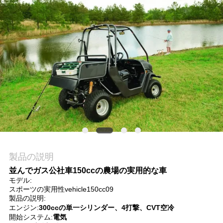
質
管
理
私
達
に
連
製品の説明
絡
並んでガス公社車150ccの農場の実用的な車
し
モデル:
スポーツの実用性vehicle150cc09
な
製品の説明:
エンジン:
300ccの単一シリンダー、4打撃、CVT空冷
さ
開始システム:
電気