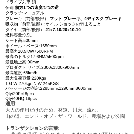
ドライブ列車:鎖
い
伝達:
前方1つの速度/1つの逆
クラッチ:マニュアル
ブレーキ（前部/後部）:
フット ブレーキ、4ディスク ブレーキ
吸収物（前部/後部）:オイル ショックの弱まること
引
タイヤ（前部/後部）:
21x7-10/20x10-10
燃料容量:9.5L
用
シート高:500mm
ホイール・ベース:1650mm
最高力10.5KW/7500RPM
を
最高のトルク17.6NM/5500rpm
最低地上高:90mm
要
プロダクト サイズ:2300x1300x900mm
最高速度:65km/h
求
最大負荷容量:220Kgs
1.G.W:270kgs N.W:245KGS
し
パッケージの測定:2285mmx1290mm8600mm
Qty/20Fcl:8pcs
Qty/40HQ:18pcs
な
適用:
大人の使用だけのため、林道、川床、流れ、
さ
山の道、エンド・オブ・ザ・ワールド、農場および公園
い
トランザクションの言葉: