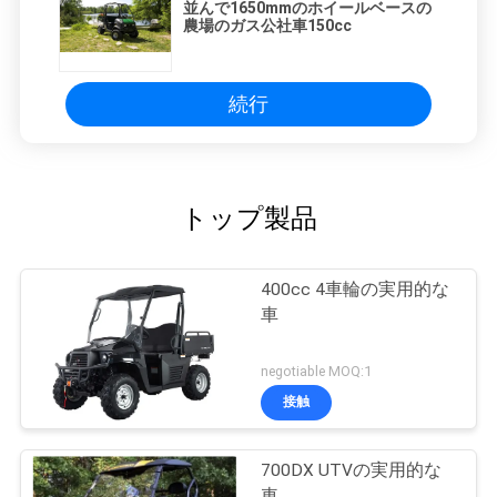
並んで1650mmのホイールベースの
農場のガス公社車150cc
続行
トップ製品
400cc 4車輪の実用的な
車
negotiable MOQ:1
接触
700DX UTVの実用的な
車