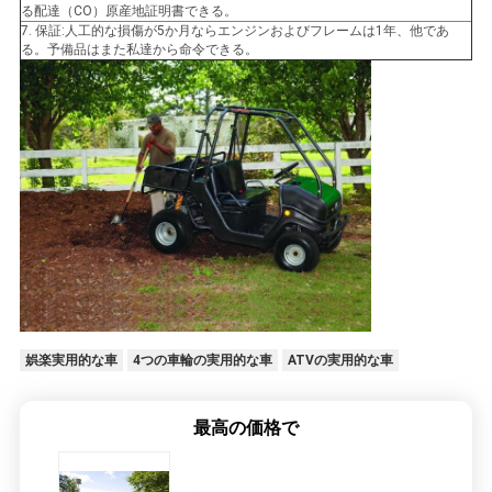
る配達（CO）原産地証明書できる。
シ
7. 保証:人工的な損傷が5か月ならエンジンおよびフレームは1年、他であ
る。予備品はまた私達から命令できる。
ー
娯楽実用的な車
4つの車輪の実用的な車
ATVの実用的な車
最高の価格で