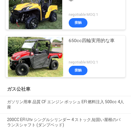
negotiable MOQ:1
接触
650cc四輪実用的な車
negotiable MOQ:1
接触
ガス公社車
ガソリン用車 品質 CF エンジン ボッシュ EFI 燃料注入 500cc 4人
座
200CC EFI Utv シングルシリンダー 4 ストック,短固い屋根のバ
ランスシャフト (ダンプベッド)