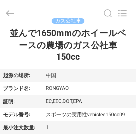
-
2026
Shanghai
Rongyao
Vehicle
ガス公社車
Co.,Ltd.
All
並んで1650mmのホイールベ
家
Rights
Reserved.
ースの農場のガス公社車
プ
150cc
ロ
起源の場所:
中国
ダ
RONGYAO
ク
ブランド名:
ト
EC,EEC,DOT,EPA
証明:
モデル番号:
スポーツの実用性vehicles150cc09
私
1
最小注文数量: