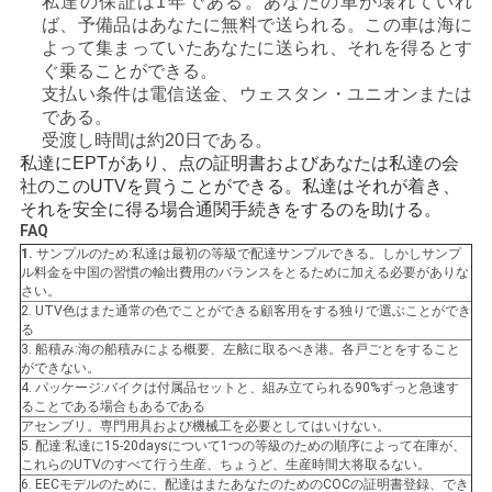
私達の保証は1年である。あなたの車が壊れていれ
ば、予備品はあなたに無料で送られる。この車は海に
地
よって集まっていたあなたに送られ、それを得るとす
ぐ乗ることができる。
図
支払い条件は電信送金、ウェスタン・ユニオンまたは
である。
受渡し時間は約20日である。
プ
私達にEPTがあり、点の証明書およびあなたは私達の会
社のこのUTVを買うことができる。私達はそれが着き、
ラ
それを安全に得る場合通関手続きをするのを助ける。
FAQ
イ
1.
サンプルのため:私達は最初の等級で配達サンプルできる。しかしサンプ
ル料金を中国の習慣の輸出費用のバランスをとるために加える必要がありな
さい。
バ
2. UTV色はまた通常の色でことができる顧客用をする独りで選ぶことができ
る
シ
3. 船積み:海の船積みによる概要、左舷に取るべき港。各戸ごとをすること
ができない。
ー
4. パッケージ:バイクは付属品セットと、組み立てられる90%ずっと急速す
ることである場合もあるである
ポ
アセンブリ。専門用具および機械工を必要としてはいけない。
5. 配達:私達に15-20daysについて1つの等級のための順序によって在庫が、
これらのUTVのすべて行う生産、ちょうど、生産時間大将取るない。
リ
6. EECモデルのために、配達はまたあなたのためのCOCの証明書登録、でき