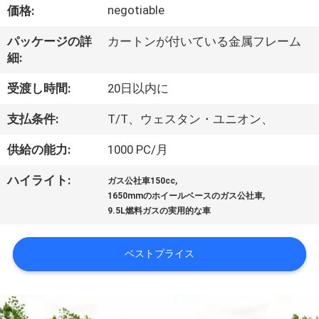
達
negotiable
価格:
に
パッケージの詳
カートンが付いている金属フレーム
つ
細:
い
受渡し時間:
20日以内に
て
支払条件:
T/T、ウェスタン・ユニオン、
供給の能力:
1000 PC/月
工
,
ハイライト:
ガス公社車150cc
場
,
1650mmのホイールベースのガス公社車
9.5L燃料ガスの実用的な車
旅
行
ベストプライス
品